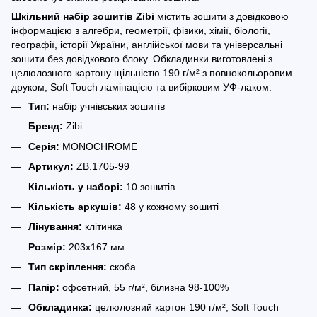
Шкільний набір зошитів Zibi
містить зошити з довідковою
інформацією з алгебри, геометрії, фізики, хімії, біології,
географії, історії України, англійської мови та універсальні
зошити без довідкового блоку. Обкладинки виготовлені з
целюлозного картону щільністю 190 г/м² з повнокольоровим
друком, Soft Touch ламінацією та вибірковим УФ-лаком.
Тип:
набір учнівських зошитів
Бренд:
Zibi
Серія:
MONOCHROME
Артикул:
ZB.1705-99
Кількість у наборі:
10 зошитів
Кількість аркушів:
48 у кожному зошиті
Лінування:
клітинка
Розмір:
203х167 мм
Тип скріплення:
скоба
Папір:
офсетний, 55 г/м², білизна 98-100%
Обкладинка:
целюлозний картон 190 г/м², Soft Touch