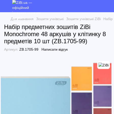
Для навчання
Зошити учнівські
Зошити учнівські ZiBi
Набір 
Набір предметних зошитів ZiBi
Monochrome 48 аркушів у клітинку 8
предметів 10 шт (ZB.1705-99)
Артикул:
ZB.1705-99
Написати відгук