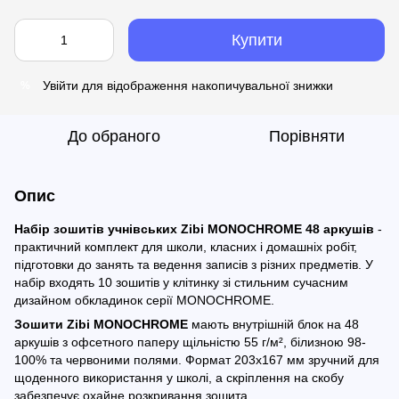
Купити
Увійти
для відображення накопичувальної знижки
%
До обраного
Порівняти
Опис
Набір зошитів учнівських Zibi MONOCHROME 48 аркушів
-
практичний комплект для школи, класних і домашніх робіт,
підготовки до занять та ведення записів з різних предметів. У
набір входять 10 зошитів у клітинку зі стильним сучасним
дизайном обкладинок серії MONOCHROME.
Зошити Zibi MONOCHROME
мають внутрішній блок на 48
аркушів з офсетного паперу щільністю 55 г/м², білизною 98-
100% та червоними полями. Формат 203х167 мм зручний для
щоденного використання у школі, а скріплення на скобу
забезпечує охайне розкривання зошита.