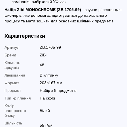
ламінація, вибірковий УФ-лак
Набір Zibi MONOCHROME (ZB.1705-99)
- зручне рішення для
школярів, яке допомагає підготуватися до навчального
процесу та мати зошити для основних шкільних предметів.
Характеристики
Артикул
ZB.1705-99
Бренд
ZiBi
Кількість
48
аркушів
Лініювання
В клітинку
Формат
203×167 мм
Предмет
Набір з 8 предметів
Тип кріплення
На скобі
Колір
паперового
Білий
блоку
Щільність
55 г/м²