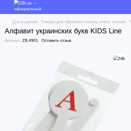
Для развития
Товары для обучения письму, счету, чтению
Т
Алфавит украинских букв KIDS Line
Артикул:
ZB.4901
Оставить отзыв