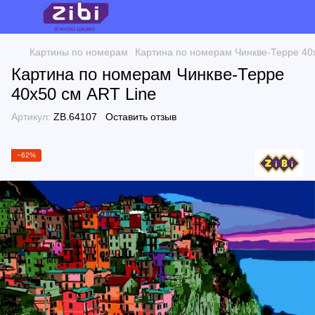
Картины по номерам
Картина по номерам Чинкве-Терре 40
Картина по номерам Чинкве-Терре
40х50 см ART Line
Артикул:
ZB.64107
Оставить отзыв
−62%