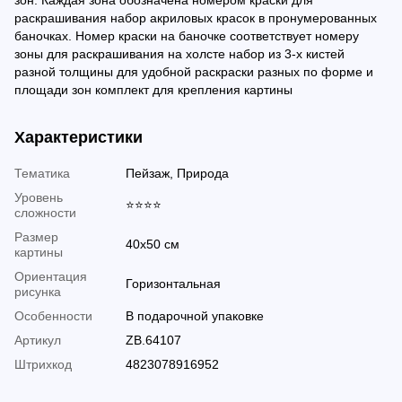
зон. Каждая зона обозначена номером краски для
раскрашивания набор акриловых красок в пронумерованных
баночках. Номер краски на баночке соответствует номеру
зоны для раскрашивания на холсте набор из 3-х кистей
разной толщины для удобной раскраски разных по форме и
площади зон комплект для крепления картины
Характеристики
Тематика
Пейзаж, Природа
Уровень
⭐⭐⭐⭐
сложности
Размер
40х50 см
картины
Ориентация
Горизонтальная
рисунка
Особенности
В подарочной упаковке
Артикул
ZB.64107
Штрихкод
4823078916952