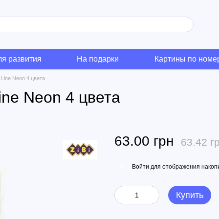
ля развития
На подарки
Картины по номе
Line Neon 4 цвета
ne Neon 4 цвета
63.00 грн
63.42 г
Войти
для отображения накопи
%
Купить