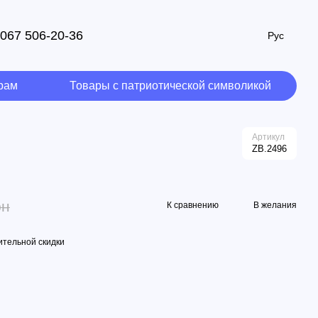
067 506-20-36
Рус
рам
Товары с патриотической символикой
Артикул
ZB.2496
рн
К сравнению
В желания
тельной скидки