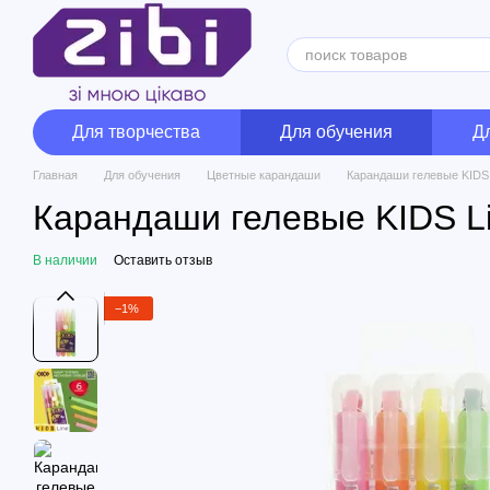
Перейти к основному контенту
Для творчества
Для обучения
Д
Главная
Для обучения
Цветные карандаши
Карандаши гелевые KIDS 
Карандаши гелевые KIDS Li
В наличии
Оставить отзыв
−1%