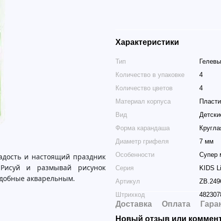
Характеристики
Тип
Гелевы
Количество в упаковке
4
Количество цветов
4
Материал корпуса
Пласти
Вид
Детски
Форма карандаша
Кругла
Диаметр грифеля
7 мм
Особенности
Супер 
адость и настоящий праздник
 Рисуй и размывай рисунок
Серия
KIDS L
одобные акварельным.
Артикул
ZB.249
Штрихкод
482307
Доставка
Оплата
Гара
Новый отзыв или коммен