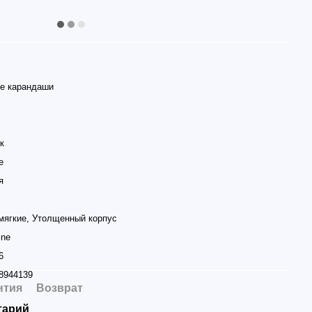
е карандаши
к
е
я
мягкие, Утолщенный корпус
ine
6
8944139
нтия
Возврат
тарий