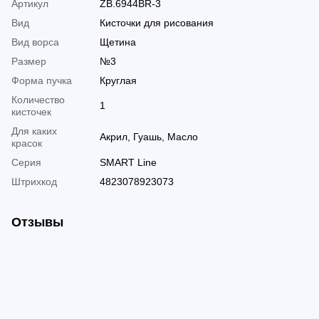
Артикул
ZB.6944BR-3
Вид
Кисточки для рисования
Вид ворса
Щетина
Размер
№3
Форма пучка
Круглая
Количество
1
кисточек
Для каких
Акрил, Гуашь, Масло
красок
Серия
SMART Line
Штрихкод
4823078923073
Отзывы