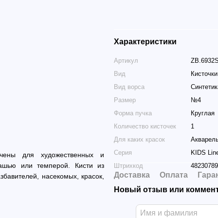
Характеристики
Артикул
ZB.6932
Вид
Кисточки
Вид ворса
Синтетик
Размер
№4
Форма пучка
Круглая
Количество кисточек
1
Для каких красок
Акварель
Серия
KIDS Lin
ачены для художественных и
уашью или темперой. Кисти из
Штрихкод
48230789
Доставка
Оплата
Гара
збавителей, насекомых, красок,
Новый отзыв или коммен