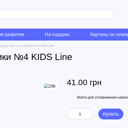
ля развития
На подарки
Картины по номе
а круглая из синтетики №4 KIDS Line
ики №4 KIDS Line
41.00 грн
Войти
для отображения накопи
%
Купить