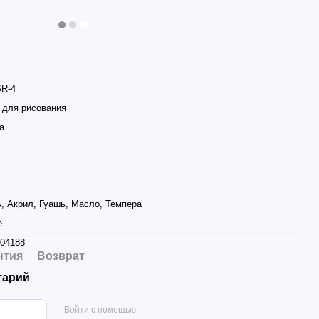
SR-4
 для рисования
а
, Акрил, Гуашь, Масло, Темпера
e
04188
нтия
Возврат
тарий
Войти с помощью