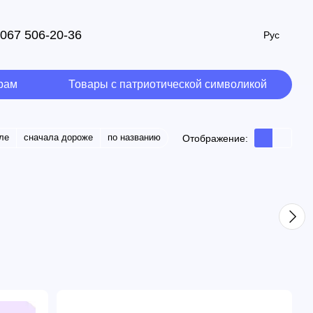
067 506-20-36
Рус
рам
Товары с патриотической символикой
ле
сначала дороже
по названию
Отображение: