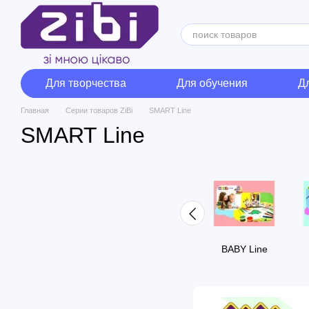
Перейти к основному контенту
Для творчества
Для обучения
Д
Главная
Cерии товаров ZiBi
SMART Line
SMART Line
BABY Line