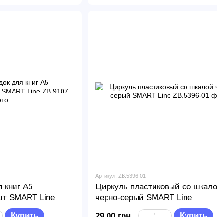
Артикул: ZB.5396-01
 книг А5
Циркуль пластиковый со шкал
шт SMART Line
черно-серый SMART Line
Купить
Купить
29.00 грн