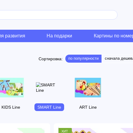
ля развития
На подарки
Картины по номе
по популярности
сначала дешев
Сортировка:
KIDS Line
SMART Line
ART Line
ХИТ