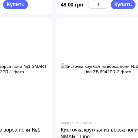
Купить
Купить
48.00 грн
Артикул: ZB.6942PR-2
из ворса пони №1
Кисточка круглая из ворса пон
SMART Line