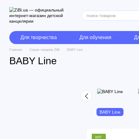
Перейти к основному контенту
Для творчества
Для обучения
Д
Главная
Cерии товаров ZiBi
BABY Line
BABY Line
BABY Line
ХИТ