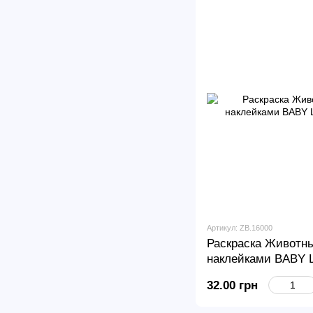
Артикул: ZB.16000
Раскраска Животны
наклейками BABY L
32.00 грн