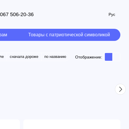
067 506-20-36
Рус
рам
Товары с патриотической символикой
ле
сначала дороже
по названию
Отображение: