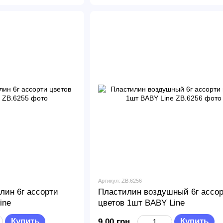
Артикул: ZB.6256
лин 6г ассорти
Пластилин воздушный 6г ассо
ine
цветов 1шт BABY Line
Купить
Купить
9.00 грн