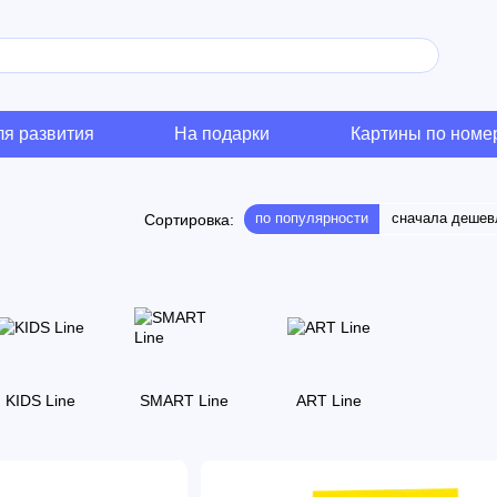
ля развития
На подарки
Картины по номе
по популярности
сначала дешев
Сортировка:
KIDS Line
SMART Line
ART Line