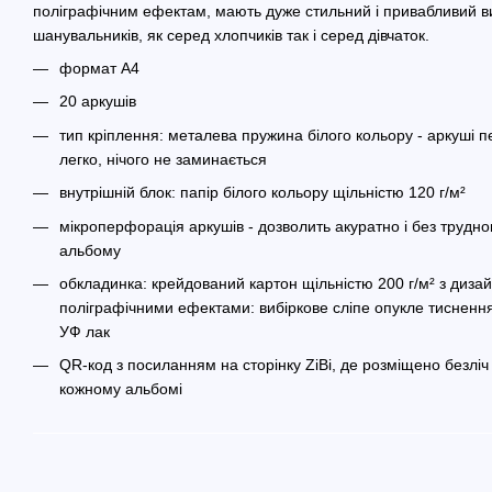
поліграфічним ефектам, мають дуже стильний і привабливий ви
шанувальників, як серед хлопчиків так і серед дівчаток.
формат А4
20 аркушів
тип кріплення: металева пружина білого кольору - аркуші п
легко, нічого не заминається
внутрішній блок: папір білого кольору щільністю 120 г/м²
мікроперфорація аркушів - дозволить акуратно і без трудно
альбому
обкладинка: крейдований картон щільністю 200 г/м² з диз
поліграфічними ефектами: вибіркове сліпе опукле тисненн
УФ лак
QR-код з посиланням на сторінку ZiBi, де розміщено безліч
кожному альбомі