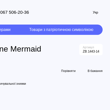
067 506-20-36
Укр
мерами
Товари з патріотичною символікою
ine Mermaid
Артикул
ZB.1443-14
Порівняти
В бажання
ичувальної знижки