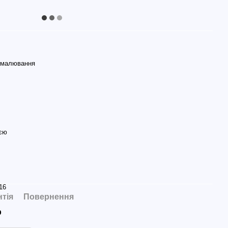
 малювання
єю
16
нтія
Повернення
р