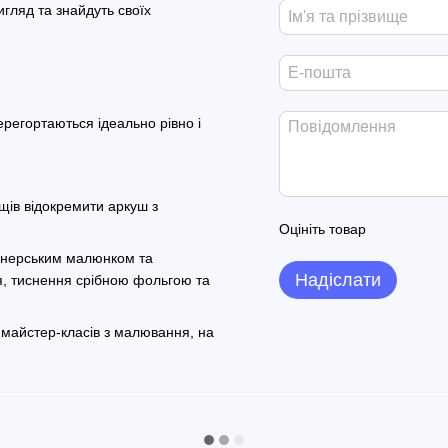
гляд та знайдуть своїх
ерегортаються ідеально рівно і
щів відокремити аркуш з
Оцініть товар
айнерським малюнком та
Надіслати
я, тиснення срібною фольгою та
 майстер-класів з малювання, на