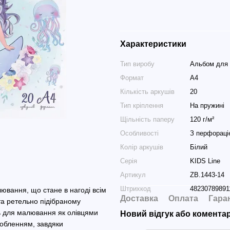
Характеристики
Тип виробу
Альбом для
Формат
А4
Кількість аркушів
20
Тип кріплення
На пружині
Щільність паперу
120 г/м²
Особливості
З перфораці
Колір аркушів
Білий
Серія
KIDS Line
Артикул
ZB.1443-14
Штрихкод
48230789891
ювання, що стане в нагоді всім
Доставка
Оплата
Гара
та ретельно підібраному
ть для малювання як олівцями
Новий відгук або комента
добленням, завдяки