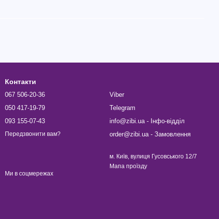
Контакти
067 506-20-36
Viber
050 417-19-79
Telegram
093 155-07-43
info@zibi.ua - Інфо-відділ
order@zibi.ua - Замовлення
Передзвонити вам?
м. Київ, вулиця Гусовського 12/7
Мапа проїзду
Ми в соцмережах