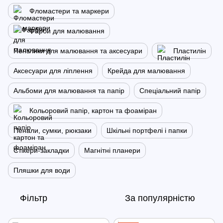
Фломастери та маркери
Фарби для малювання
Пензлики для малювання та аксесуари
Пластилін
Аксесуари для ліплення
Крейда для малювання
Альбоми для малювання та папір
Спеціальний папір
Кольоровий папір, картон та фоаміран
Пенали, сумки, рюкзаки
Шкільні портфелі і папки
Стікери-закладки
Магнітні планери
Пляшки для води
Фільтр
За популярністю