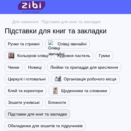
Для навчання
Підставки для книг та закладки
Підставки для книг та закладки
Ручки та стрижні
Олівці звичайні
Кольорові олівці
Художня пастель
Гумки
Чинки
Ножиці
Лінійки та приладдя для креслення
Циркулі і готовальні
Організація робочого місця
Клей та коректори
Щоденники та словники
Зошити учнівські
Блокноти
Підставки для книг та закладки
Обкладинки для зошитів та підручників