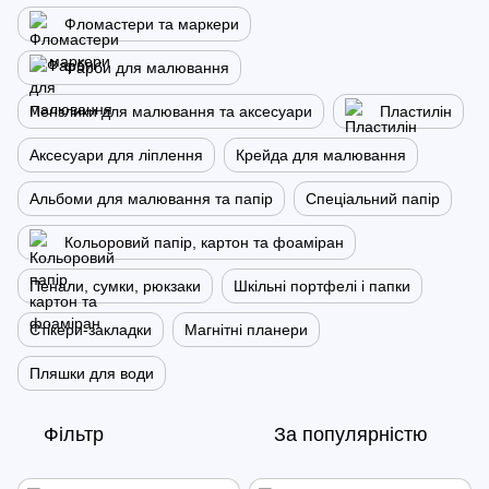
Фломастери та маркери
Фарби для малювання
Пензлики для малювання та аксесуари
Пластилін
Аксесуари для ліплення
Крейда для малювання
Альбоми для малювання та папір
Спеціальний папір
Кольоровий папір, картон та фоаміран
Пенали, сумки, рюкзаки
Шкільні портфелі і папки
Стікери-закладки
Магнітні планери
Пляшки для води
Фільтр
За популярністю