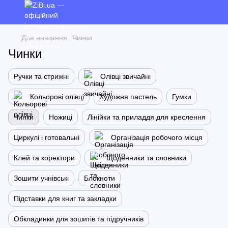
Для навчання
Чинки
Чинки
Ручки та стрижні
Олівці звичайні
Кольорові олівці
Художня пастель
Гумки
Чинки
Ножиці
Лінійки та приладдя для креслення
Циркулі і готовальні
Організація робочого місця
Клей та коректори
Щоденники та словники
Зошити учнівські
Блокноти
Підставки для книг та закладки
Обкладинки для зошитів та підручників