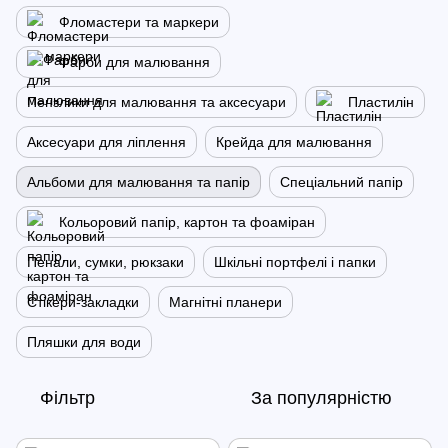
Фломастери та маркери
Фарби для малювання
Пензлики для малювання та аксесуари
Пластилін
Аксесуари для ліплення
Крейда для малювання
Альбоми для малювання та папір
Спеціальний папір
Кольоровий папір, картон та фоаміран
Пенали, сумки, рюкзаки
Шкільні портфелі і папки
Стікери-закладки
Магнітні планери
Пляшки для води
Фільтр
За популярністю