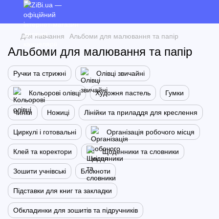
Для навчання
Альбоми для малювання та папір
Альбоми для малювання та папір
Ручки та стрижні
Олівці звичайні
Кольорові олівці
Художня пастель
Гумки
Чинки
Ножиці
Лінійки та приладдя для креслення
Циркулі і готовальні
Організація робочого місця
Клей та коректори
Щоденники та словники
Зошити учнівські
Блокноти
Підставки для книг та закладки
Обкладинки для зошитів та підручників