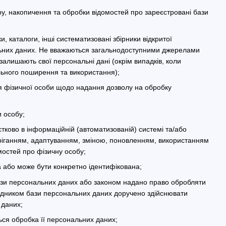
, накопичення та обробки відомостей про зареєстровані бази
и, каталоги, інші систематизовані збірники відкритої
ональних даних. Не вважаються загальнодоступними джерелами
залишають свої персональні дані (окрім випадків, коли
льного поширення та використання);
 фізичної особи щодо надання дозволу на обробку
и особу;
стково в інформаційній (автоматизованій) системі та/або
беріганням, адаптуванням, зміною, поновленням, використанням
остей про фізичну особу;
а або може бути конкретно ідентифікована;
ази персональних даних або законом надано право обробляти
рядником бази персональних даних доручено здійснювати
 даних;
ься обробка її персональних даних;