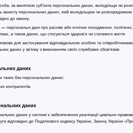
соба, за винятком суб’єкта персональних даних, володільця чи ро
ь захисту персональних даних, якій володільцем чи розпорядником
ідно до закону;
х —
персональні дані про расове або етнічне походження, політичні, 
лках, а також даних, що стосуються здоров’я чи статевого життя.
язкове для застосування відповідальною особою та співробітникам
них даних у зв’язку з виконанням своїх службових обов’язків.
нальних даних
м таких баз персональних даних:
х контрагентів.
ональних даних
альних даних у системі є забезпечення реалізації цивільно-правови
уги відповідно до Податкового кодексу України, Закону України «Про 