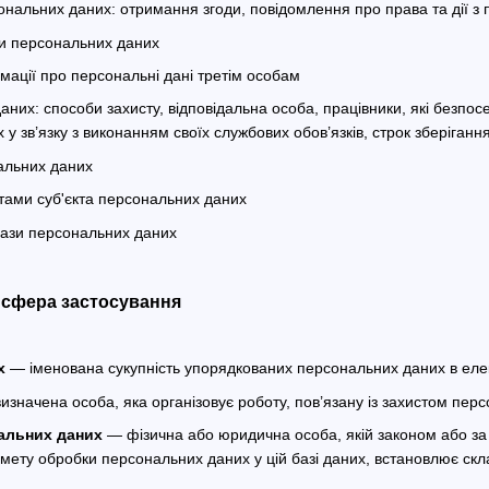
нальних даних: отримання згоди, повідомлення про права та дії з
и персональних даних
мації про персональні дані третім особам
аних: способи захисту, відповідальна особа, працівники, які безпо
у зв’язку з виконанням своїх службових обов’язків, строк зберіган
альних даних
тами суб'єкта персональних даних
бази персональних даних
а сфера застосування
х
— іменована сукупність упорядкованих персональних даних в елек
значена особа, яка організовує роботу, пов’язану із захистом перс
альних даних
— фізична або юридична особа, якій законом або за
 мету обробки персональних даних у цій базі даних, встановлює скл