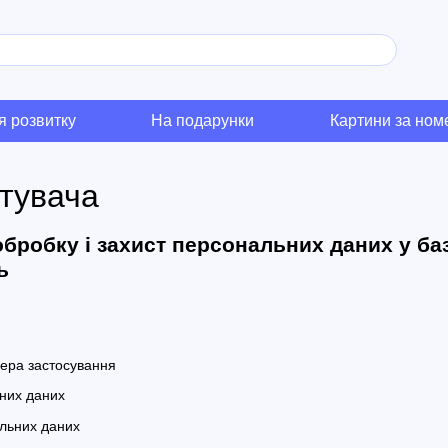
я розвитку
На подарунки
Картини за но
стувача
бробку і захист персональних даних у ба
ь
фера застосування
них даних
льних даних