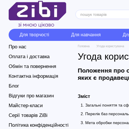
Перейти до основного контенту
Для творчості
Для навчання
Дл
Про нас
Головна
Угода користувача
Угода кори
Оплата і доставка
Обмін та повернення
Положення про о
Контактна інформація
яких є продавец
Блог
Відгуки про магазин
Зміст
Майстер-класи
Загальні поняття та с
Перелік баз персональ
Серії товарів ZiBi
Мета обробки персона
Політика конфіденційності