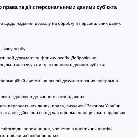
 права та дії з персональними даними суб’єкта
би щодо надання дозволу на обробку її персональних даних
ізичну особу;
вати цей документ та фізичну особу. Добровільне
цільно засвідчувати електронним підписом суб’єкта
інформаційній системі на основі документованих програмно-
осин відповідно до чинного законодавства.
ази персональних даних, права, визначені Законом України
льні дані здійснюється під час оформлення цивільно-правових
 світоглядні переконання, членство в політичних партіях
атегорії даних) забороняється.