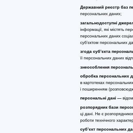
Державний реєстр баз п
персональних даних;
загальнодоступні джере
інформації, які містять п
персональних даних соціаль
суб’єктом персональних да
згода суб’єкта персонал
її персональних даних від
знеособлення персональ
обробка персональних 
в картотеках персональних
і поширенням (розповсюдж
персональні дані —
відом
розпорядник бази персо
ці дані. Не є розпорядник
роботи технічного характе
суб’єкт персональних д