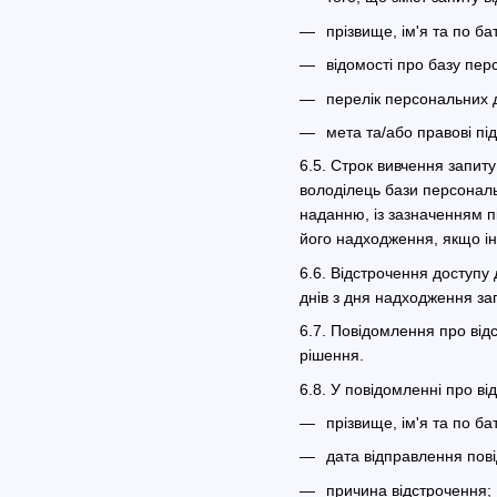
прізвище, ім'я та по ба
відомості про базу пер
перелік персональних 
мета та/або правові пі
6.5. Строк вивчення запит
володілець бази персональ
наданню, із зазначенням п
його надходження, якщо і
6.6. Відстрочення доступу
днів з дня надходження за
6.7. Повідомлення про від
рішення.
6.8. У повідомленні про в
прізвище, ім'я та по ба
дата відправлення пов
причина відстрочення;