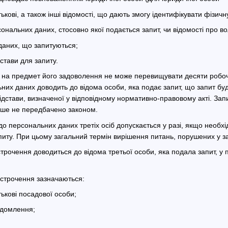
тькові, а також інші відомості, що дають змогу ідентифікувати фізичн
сональних даних, стосовно якої подається запит, чи відомості про в
даних, що запитуються;
дстави для запиту.
у на предмет його задоволення не може перевищувати десяти робоч
них даних доводить до відома особи, яка подає запит, що запит буд
ідстави, визначеної у відповідному нормативно-правовому акті. За
нше не передбачено законом.
 до персональних даних третіх осіб допускається у разі, якщо необх
питу. При цьому загальний термін вирішення питань, порушених у з
строчення доводиться до відома третьої особи, яка подала запит, у
ідстрочення зазначаються:
тькові посадової особи;
ідомлення;