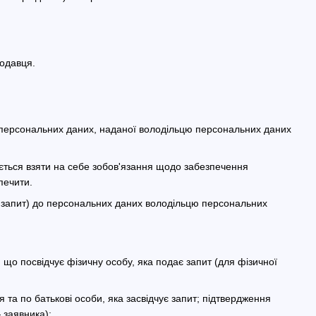
родавця.
а персональних даних, наданої володільцю персональних даних
яється взяти на себе зобов'язання щодо забезпечення
печити.
— запит) до персональних даних володільцю персональних
, що посвідчує фізичну особу, яка подає запит (для фізичної
 та по батькові особи, яка засвідчує запит; підтвердження
 заявника);