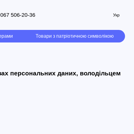
067 506-20-36
Укр
мерами
Товари з патріотичною символікою
зах персональних даних, володільцем