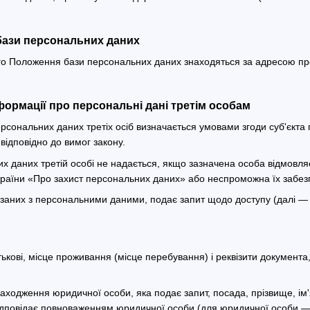
бази персональних даних
цього Положення бази персональних даних знаходяться за адресою п
формації про персональні дані третім особам
ерсональних даних третіх осіб визначається умовами згоди суб'єкт
відповідно до вимог закону.
их даних третій особі не надається, якщо зазначена особа відмовл
країни «Про захист персональних даних» або неспроможна їх забез
в'язаних з персональними даними, подає запит щодо доступу (далі 
атькові, місце проживання (місце перебування) і реквізити документа
ходження юридичної особи, яка подає запит, посада, прізвище, ім'я
 відповідає повноваженням юридичної особи (для юридичної особи —