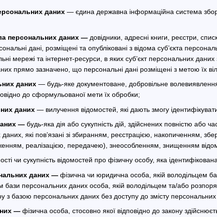
ерсональних даних
— єдина державна інформаційна система збору
ла персональних даних —
довідники, адресні книги, реєстри, списк
ерсональні дані, розміщені та опубліковані з відома суб’єкта перс
ні мережі та інтернет-ресурси, в яких суб’єкт персональних даних 
них прямо зазначено, що персональні дані розміщені з метою їх ві
ьних даних
— будь-яке документоване, добровільне волевиявлення
повідно до сформульованої мети їх обробки;
них даних
— вилучення відомостей, які дають змогу ідентифікуват
даних —
будь-яка дія або сукупність дій, здійснених повністю або ча
 даних, які пов’язані зі збиранням, реєстрацією, накопиченням, з
енням, реалізацією, передачею), знеособленням, знищенням відом
ості чи сукупність відомостей про фізичну особу, яка ідентифікован
нальних даних —
фізична чи юридична особа, якій володільцем б
ом бази персональних даних особа, якій володільцем та/або розпо
ру з базою персональних даних без доступу до змісту персональних
аних —
фізична особа, стосовно якої відповідно до закону здійснюєт