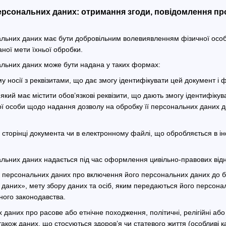
ерсональних даних: отримання згоди, повідомлення про
нальних даних має бути добровільним волевиявленням фізичної осо
ної мети їхньої обробки.
нальних даних може бути надана у таких формах:
 носії з реквізитами, що дає змогу ідентифікувати цей документ і ф
який має містити обов’язкові реквізити, що дають змогу ідентифіку
ї особи щодо надання дозволу на обробку її персональних даних до
й сторінці документа чи в електронному файлі, що обробляється в 
нальних даних надається під час оформлення цивільно-правових відн
а персональних даних про включення його персональних даних до б
даних», мету збору даних та осіб, яким передаються його персона
ного законодавства.
даних про расове або етнічне походження, політичні, релігійні або
також даних, що стосуються здоров’я чи статевого життя (особливі к