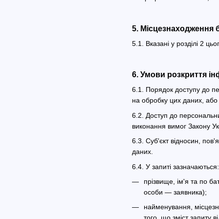
5. Місцезнаходження 
5.1. Вказані у розділі 2 
6. Умови розкриття ін
6.1. Порядок доступу до п
на обробку цих даних, або 
6.2. Доступ до персональн
виконання вимог Закону У
6.3. Суб'єкт відносин, по
даних.
6.4. У запиті зазначаються:
прізвище, ім'я та по б
особи — заявника);
найменування, місцезна
того, що зміст запиту