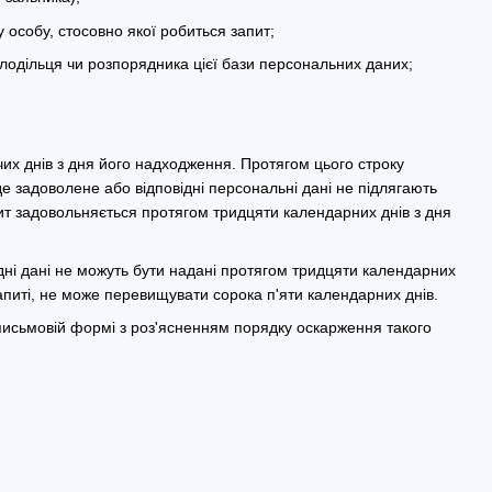
у особу, стосовно якої робиться запит;
олодільця чи розпорядника цієї бази персональних даних;
их днів з дня його надходження. Протягом цього строку
е задоволене або відповідні персональні дані не підлягають
пит задовольняється протягом тридцяти календарних днів з дня
ідні дані не можуть бути надані протягом тридцяти календарних
апиті, не може перевищувати сорока п'яти календарних днів.
 письмовій формі з роз'ясненням порядку оскарження такого