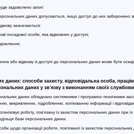
буде задоволено запит.
персональних даних допускається, якщо доступ до них заборонено зг
відмову зазначаються:
кові посадової особи, яка відмовляє у доступі;
ідомлення;
чення або відмову із доступі до персональних даних може бути оска
их даних: способи захисту, відповідальна особа, праці
ональних даних у зв’язку з виконанням своїх службових
ональних даних обладнано системними і програмно-технічними засоба
ню, викривленню, підробленню, копіюванню інформації і відповіда
рганізовує роботу, пов’язану із захистом персональних даних при їх
одільця бази персональних даних.
соби щодо організації роботи, пов’язаної із захистом персональних 