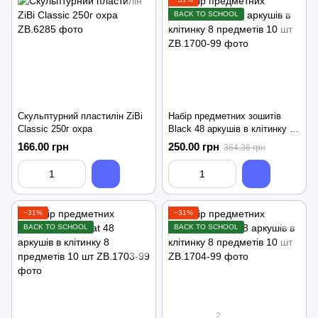
BACK TO SCHOOL
Скульптурний пластилін ZiBi
Набір предметних зошитів
Classic 250г охра
Black 48 аркушів в клітинку 8
предметів 10 шт
166.00 грн
250.00 грн
364.36 грн
−31%
−31%
BACK TO SCHOOL
BACK TO SCHOOL
2