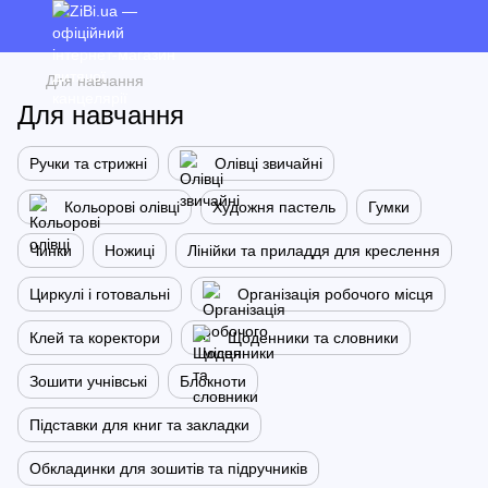
Для навчання
Для навчання
Ручки та стрижні
Олівці звичайні
Кольорові олівці
Художня пастель
Гумки
Чинки
Ножиці
Лінійки та приладдя для креслення
Циркулі і готовальні
Організація робочого місця
Клей та коректори
Щоденники та словники
Зошити учнівські
Блокноти
Підставки для книг та закладки
Обкладинки для зошитів та підручників