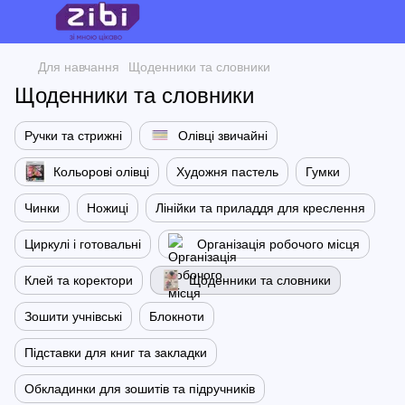
Для навчання
Щоденники та словники
Щоденники та словники
Ручки та стрижні
Олівці звичайні
Кольорові олівці
Художня пастель
Гумки
Чинки
Ножиці
Лінійки та приладдя для креслення
Циркулі і готовальні
Організація робочого місця
Клей та коректори
Щоденники та словники
Зошити учнівські
Блокноти
Підставки для книг та закладки
Обкладинки для зошитів та підручників