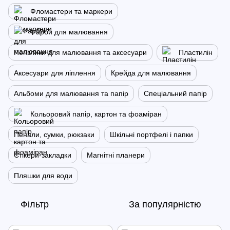
Фломастери та маркери
Фарби для малювання
Пензлики для малювання та аксесуари
Пластилін
Аксесуари для ліплення
Крейда для малювання
Альбоми для малювання та папір
Спеціальний папір
Кольоровий папір, картон та фоаміран
Пенали, сумки, рюкзаки
Шкільні портфелі і папки
Стікери-закладки
Магнітні планери
Пляшки для води
Фільтр
За популярністю