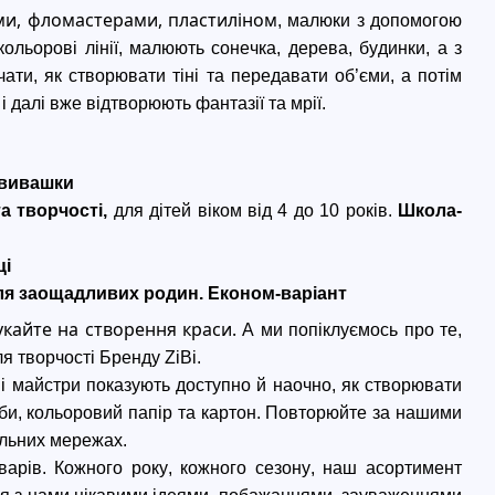
ями, фломастерами, пластиліном
, малюки з допомогою 
кольорові
 лінії, малюють сонечка, дерева, будинки, а з 
чати, як створювати тіні та 
передавати
 об’єми
, а потім 
 далі вже відтворюють фантазії та мрії. 
вивашки
а творчості
, 
для дітей віком від 4 до 10 років
.
Школа-
ці
 для заощадливих родин.
Економ-варіант
укайте на створення краси.
 А ми попіклуємось про те, 
ля творчості Бренду 
ZiBi
. 
і майстри показують доступно й на
оч
но, як створювати 
рби, кольоровий папір та картон. Повторюйте за нашими 
альних мережах. 
товарів. Кожного року, кожного сезону, наш асортимент 