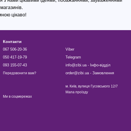
я з нами цікавими ідеями, 
побажаннями,
 зауваженнями 
 магазинів.
 мною цікаво!
Контакти
067 506-20-36
Viber
050 417-19-79
Telegram
093 155-07-43
info@zibi.ua - Інфо-відділ
order@zibi.ua - Замовлення
Передзвонити вам?
м. Київ, вулиця Гусовського 12/7
Мапа проїзду
Ми в соцмережах