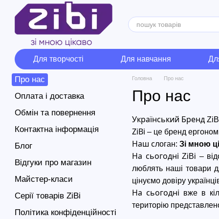
Перейти до основного контенту
Для творчості
Для навчання
Дл
Про нас
Головна
Про нас
Про нас
Оплата і доставка
Обмін та повернення
Український Бренд 
ZiB
Контактна інформація
ZiBi
 – це бренд ергоном
Наш с
логан: 
Зi
 мною ц
Блог
На сьогодні 
ZiBi
 – ві
Відгуки про магазин
люблять наші товари д
Майстер-класи
цінуємо довіру українців
На сьогодні
 вже в кі
Серії товарів ZiBi
територію представлено
Політика конфіденційності