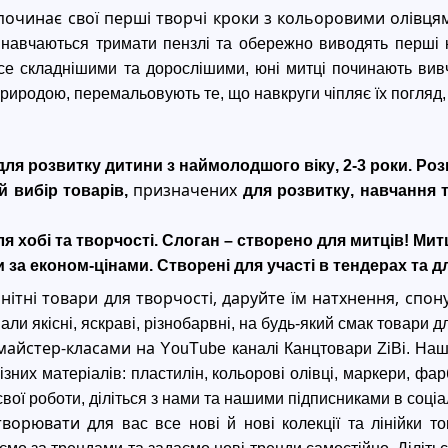
 починає свої перші творчі кроки з кольоровими олівц
в навчаються тримати пензлі та обережно виводять перші 
се складнішими та дорослішими, 
юні митці
 почина
ють
 вив
риродою, перемальовують те, що навкруги чіпляє їх погляд, і
для розвитку дитини з наймолодшого віку, 2-3 роки
. 
Роз
призначених 
й вибір товарів
, 
для розвитку, навчання т
я хобі та творчості
. Слоган – створено для митців! Мит
 за економ-цінами
. Створені для участі в тендерах та
нітні товари для творчості, даруйте їм натхнення, спон
и якісні, яскраві, різнобарвні, на будь-який смак товари д
майстер-класами на 
YouTube
 каналі Канцтовари 
ZiBi
. Наш
ізних матеріалів: пластилін, кольорові олівці, маркери, фа
вої роботи, діліться з нами та нашими 
підписниками
 в соці
ворювати для 
вас все нові й
 нові колекції та лінійки 