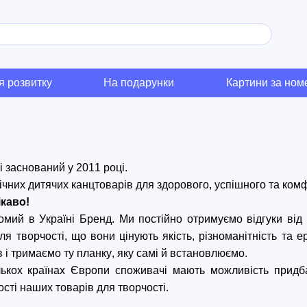
я розвитку
На подарунки
Картини за но
i
 заснований у 2011 році. 
ічних дитячих канцтоварів для здорового, успішного та комф
ікаво!
домий в Україні Бренд. Ми постійно отримуємо відгуки від 
ля творчості, що 
в
они цінують якість, різноманітність та е
 і тримаємо ту планку, яку самі 
й встановлюємо. 
лькох країнах Європи споживачі мають можливість придб
сті наших товарів для творчості.