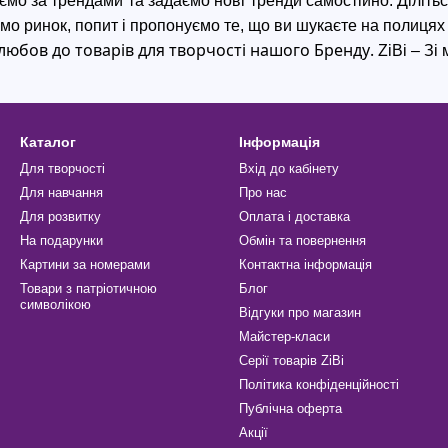
ємо за трендами та задаємо нові тренди самостійно. Ділітьс
мо ринок, попит і пропонуємо те, що ви шукаєте на полицях
любов до товарів для творчості нашого Бренду. 
ZiBi
 – Зі
Каталог
Інформація
Для творчості
Вхід до кабінету
Для навчання
Про нас
Для розвитку
Оплата і доставка
На подарунки
Обмін та повернення
Картини за номерами
Контактна інформація
Товари з патріотичною
Блог
символікою
Відгуки про магазин
Майстер-класи
Серії товарів ZiBi
Політика конфіденційності
Публічна оферта
Акції