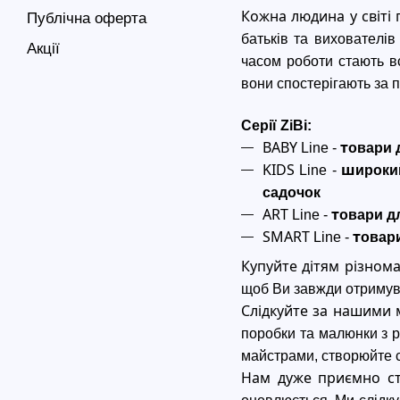
Кожна людина у світі
Публічна оферта
батьків та вихователі
Акції
часом роботи стають в
вони спостерігають за п
Серії ZiBi
:
BABY
т
Line
- 
овари 
KIDS 
ш
Line
- 
ироки
садочок
ART
т
Line
- 
овари дл
SMART
т
Line
- 
овари
Купуйте дітям різнома
щоб Ви завжди отримувал
Слідкуйте за нашими 
поробки та малюнки з р
майстрами, створюйте с
Нам дуже приємно ст