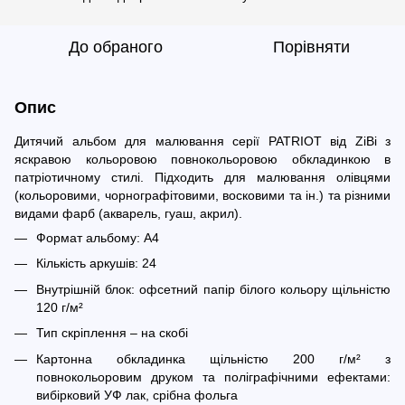
До обраного
Порівняти
Опис
Дитячий альбом для малювання серії PATRIOT від ZiBi з
яскравою кольоровою повнокольоровою обкладинкою в
патріотичному стилі. Підходить для малювання олівцями
(кольоровими, чорнографітовими, восковими та ін.) та різними
видами фарб (акварель, гуаш, акрил).
Формат альбому: А4
Кількість аркушів: 24
Внутрішній блок: офсетний папір білого кольору щільністю
120 г/м²
Тип скріплення – на скобі
Картонна обкладинка щільністю 200 г/м² з
повнокольоровим друком та поліграфічними ефектами:
вибірковий УФ лак, срібна фольга