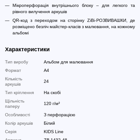
Мікроперфорація внутрішнього блоку – для легкого та
рівного вилучення аркушів
QR-код з переходом на сторінку ZiBi-РОЗВИВАШКИ, де
розміщено безліч майстер-класів з малювання, на кожному
альбомі
Характеристики
Тип виробу
Альбом для малювання
Формат
А4
Кількість
24
аркушів
Тип кріплення
На скобі
Щільність
120 г/м²
паперу
Особливості
З перфорацією
Колір аркушів
Білий
Серія
KIDS Line