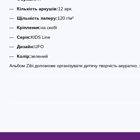
Кількість аркушів:
12 арк.
Щільність паперу:
120 г/м²
Кріплення:
на скобі
Серія:
KIDS Line
Дизайн:
UFO
Колір:
зелений
Альбом Zibi допоможе організувати дитячу творчість акуратно, 