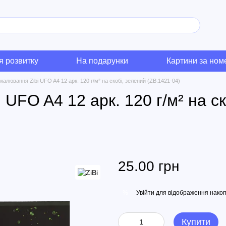
я розвитку
На подарунки
Картини за но
алювання Zibi UFO A4 12 арк. 120 г/м² на скобі, зелений (ZB.1421-04)
UFO A4 12 арк. 120 г/м² на ск
25.00 грн
Увійти
для відображення накоп
%
Купити