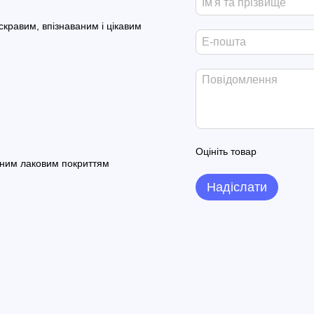
кравим, впізнаваним і цікавим
Оцініть товар
сним лаковим покриттям
Надіслати