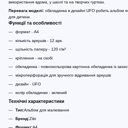
використання вдома, у школі та на творчих гуртках.
Перевага моделі:
обкладинка в дизайні UFO робить альбом яс
для дитини.
Функції та особливості
формат - A4
кількість аркушів - 12 арк.
щільність паперу - 120 г/м²
кріплення - на скобі
обкладинка - повнокольорова картонна обкладинка із захи
мікроперфорація для зручного відривання аркушів
дизайн - UFO
колір обкладинки - зелений
Технічні характеристики
Тип:
Альбом для малювання
Бренд:
Zibi
Формат:
A4