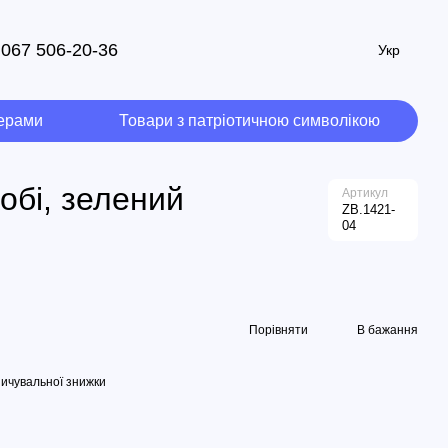
067 506-20-36
Укр
мерами
Товари з патріотичною символікою
обі, зелений
Артикул
ZB.1421-
04
Порівняти
В бажання
ичувальної знижки