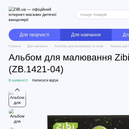
Перейти до основного контенту
Для творчості
Для навчання
Дл
Головна
Для навчання
Альбоми для малювання та папір
Альбом для м
Альбом для малювання Zibi 
(ZB.1421-04)
В наявності
Написати відгук