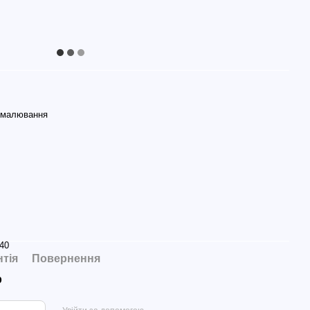
 малювання
40
нтія
Повернення
р