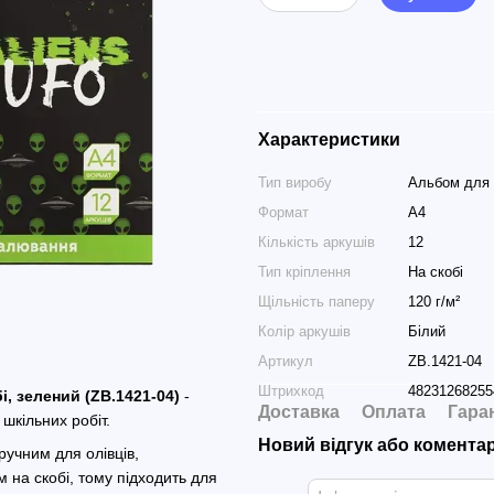
Характеристики
Тип виробу
Альбом для
Формат
А4
Кількість аркушів
12
Тип кріплення
На скобі
Щільність паперу
120 г/м²
Колір аркушів
Білий
Артикул
ZB.1421-04
Штрихкод
48231268255
і, зелений (ZB.1421-04)
-
Доставка
Оплата
Гара
шкільних робіт.
Новий відгук або комента
ручним для олівців,
 на скобі, тому підходить для