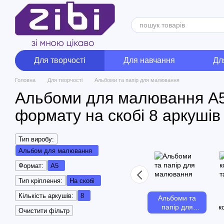
Перейти до основного контенту
Для творчості
Для навчання
Дл
Головна
Для творчості
Альбоми та папір для малювання
Альбоми для малювання А
формату на скобі 8 аркушів
Тип виробу:
Альбом для малювання
Формат:
А5
Тип кріплення:
На скобі
Кількість аркушів:
8
Альбоми та
папір для
к
Очистити фільтр
малювання