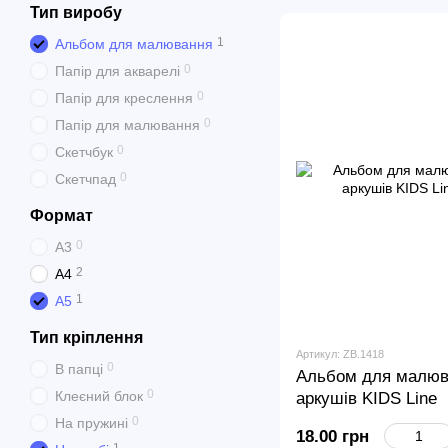
Тип виробу
1
Альбом для малювання
0
Папір для акварелі
0
Папір для креслення
0
Папір для малювання
0
Скетчбук
0
Скетчпад
Формат
0
А3
2
А4
1
А5
Тип кріплення
Артикул: ZB.1418
0
В папці
Альбом для малюва
0
Клеєний блок
аркушів KIDS Line
0
На пружині
18.00 грн