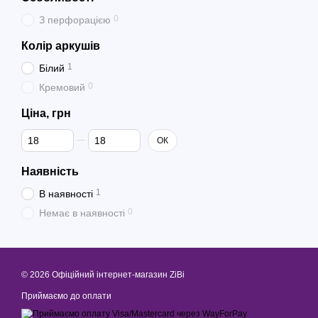
0
З перфорацією
Колір аркушів
1
Білий
0
Кремовий
Ціна, грн
Від Ціна, грн
До Ціна, грн
ОК
Наявність
1
В наявності
0
Немає в наявності
© 2026 Офіційний інтернет-магазин ZiBi
Приймаємо до оплати