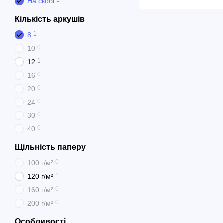
1
На скобі
Кількість аркушів
1
8
0
10
1
12
0
16
0
20
0
24
0
30
0
40
Щільність паперу
0
100 г/м²
1
120 г/м²
0
160 г/м²
0
200 г/м²
Особливості