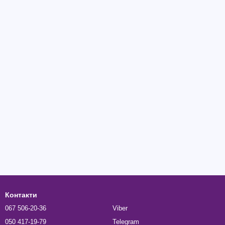
Контакти
067 506-20-36
Viber
050 417-19-79
Telegram