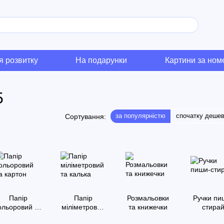
я розвитку
На подарунки
Картини за но
5
за популярністю
спочатку деше
Сортування:
Папір
Папір
Розмальовки
Ручки пи
ольоровий та
міліметровий
та книжечки
стира
картон
та калька