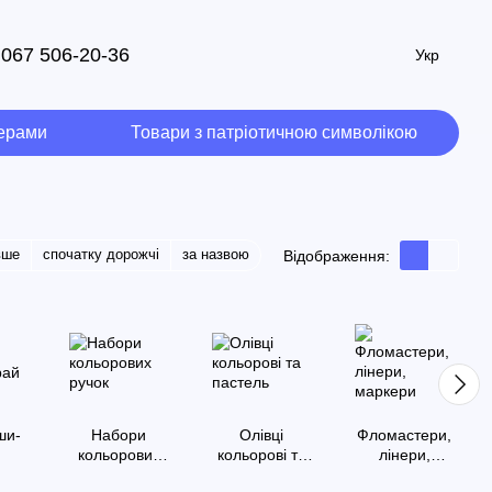
067 506-20-36
Укр
мерами
Товари з патріотичною символікою
вше
спочатку дорожчі
за назвою
Відображення:
ши-
Набори
Олівці
Фломастери,
й
кольорових
кольорові та
лінери,
ручок
пастель
маркери