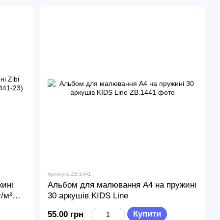
Артикул: ZB.1441
ині
Альбом для малювання А4 на пружині
г/м²
30 аркушів KIDS Line
Купити
55.00 грн