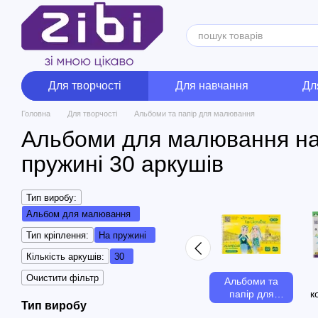
Перейти до основного контенту
Для творчості
Для навчання
Дл
Головна
Для творчості
Альбоми та папір для малювання
Альбоми для малювання н
пружині 30 аркушів
Тип виробу:
Альбом для малювання
Тип кріплення:
На пружині
Кількість аркушів:
30
Очистити фільтр
Альбоми та
папір для
к
Тип виробу
малювання