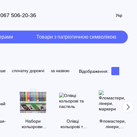
067 506-20-36
Укр
мерами
Товари з патріотичною символікою
вше
спочатку дорожчі
за назвою
Відображення:
ши-
Набори
Олівці
Фломастери,
й
кольорових
кольорові та
лінери,
ручок
пастель
маркери