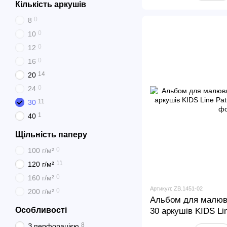
Кількість аркушів
0
8
0
10
0
12
0
16
14
20
0
24
11
30
1
40
Щільність паперу
0
100 г/м²
11
120 г/м²
0
160 г/м²
Артикул: ZB.1451-02
0
200 г/м²
Альбом для малюва
Особливості
30 аркушів KIDS Lin
8
З перфорацією