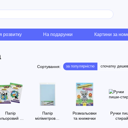
я розвитку
На подарунки
Картини за но
а
за популярністю
спочатку деше
Сортування:
Папір
Папір
Розмальовки
Ручки пи
ольоровий та
міліметровий
та книжечки
стира
картон
та калька