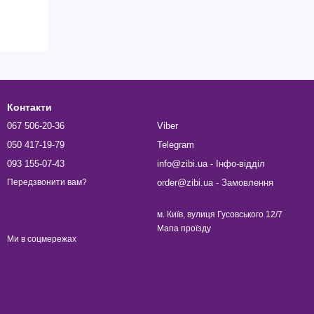
Контакти
067 506-20-36
Viber
050 417-19-79
Telegram
093 155-07-43
info@zibi.ua - Інфо-відділ
order@zibi.ua - Замовлення
Передзвонити вам?
м. Київ, вулиця Гусовського 12/7
Мапа проїзду
Ми в соцмережах