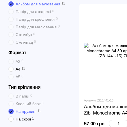
11
Альбом для малювання
0
Папір для акварелі
0
Папір для креслення
0
Папір для малювання
0
Скетчбук
0
Скетчпад
Формат
0
А3
11
А4
0
А5
Тип кріплення
0
В папці
Артикул: ZB.1441-15
0
Клеєний блок
Альбом для малюв
11
На пружині
Zibi Monochrome А4 
1
салатовий (ZB.144
На скобі
57.00 грн