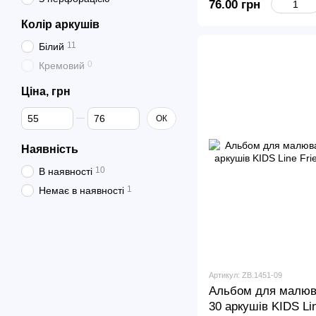
76.00 грн
Колір аркушів
11
Білий
0
Кремовий
Ціна, грн
Від Ціна, грн
До Ціна, грн
ОК
Наявність
10
В наявності
1
Немає в наявності
Артикул: ZB.1451-09
Альбом для малюва
30 аркушів KIDS Lin