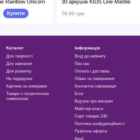
ne Rainbow Unicorn
30 аркушів KIDS Line Marble
Купити
76.00 грн
Каталог
Інформація
Для творчості
Вхід до кабінету
Для навчання
Про нас
Для розвитку
Оплата і доставка
На подарунки
Обмін та повернення
Картини за номерами
Контактна інформація
Товари з патріотичною
Блог
символікою
Відгуки про магазин
Майстер-класи
Серії товарів ZiBi
Політика конфіденційності
Публічна оферта
Акції