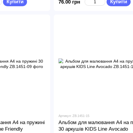
Купити
Купити
76.00 грн
Артикул: ZB.1451-15
ння А4 на пружині
Альбом для малювання А4 на п
e Friendly
30 аркушів KIDS Line Avocado