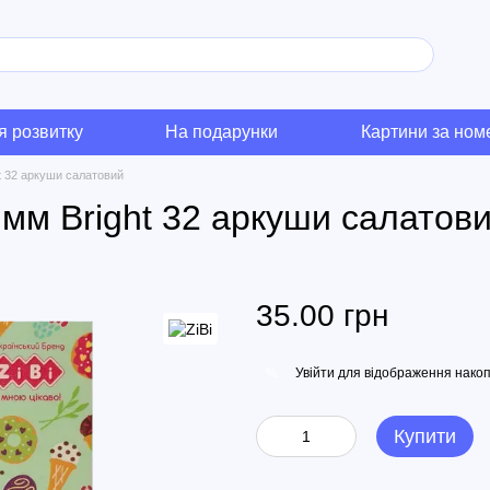
я розвитку
На подарунки
Картини за но
ht 32 аркуши салатовий
 мм Bright 32 аркуши салатов
35.00 грн
Увійти
для відображення накоп
%
Купити