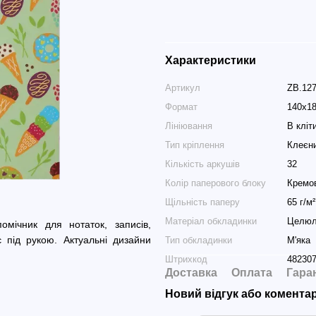
Характеристики
Артикул
ZB.127
Формат
140x1
Лініювання
В кліт
Тип кріплення
Клеєни
Кількість аркушів
32
Колір паперового блоку
Кремо
Щільність паперу
65 г/м²
Матеріал обкладинки
Целюл
омічник для нотаток, записів,
 під рукою. Актуальні дизайни
Тип обкладинки
М'яка
Штрихкод
48230
Доставка
Оплата
Гара
Новий відгук або комента