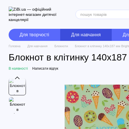
Перейти до основного контенту
Для творчості
Для навчання
Дл
Головна
Для навчання
Блокноти
Блокнот в клітинку 140x187 мм Brig
Блокнот в клітинку 140x187
В наявності
Написати відгук