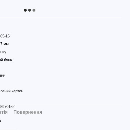
65-15
87 мм
инку
й блок
вий
озний картон
78970152
нтія
Повернення
р