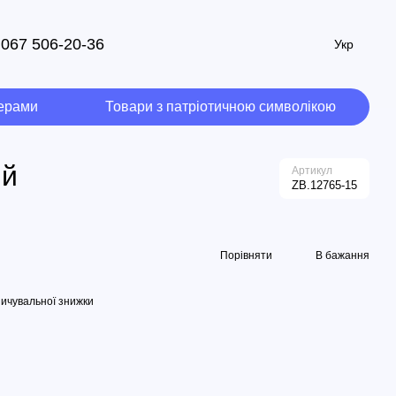
067 506-20-36
Укр
мерами
Товари з патріотичною символікою
ий
Артикул
ZB.12765-15
Порівняти
В бажання
ичувальної знижки