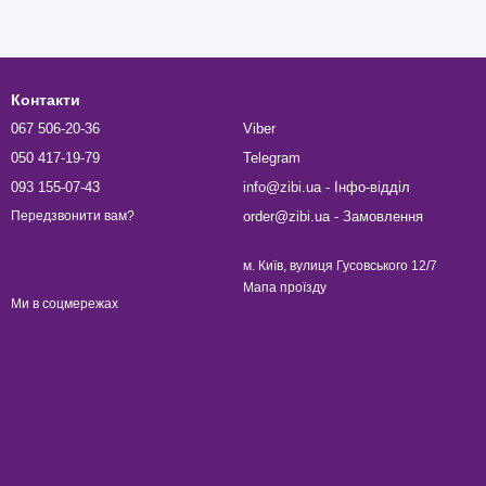
Контакти
067 506-20-36
Viber
050 417-19-79
Telegram
093 155-07-43
info@zibi.ua - Інфо-відділ
order@zibi.ua - Замовлення
Передзвонити вам?
м. Київ, вулиця Гусовського 12/7
Мапа проїзду
Ми в соцмережах