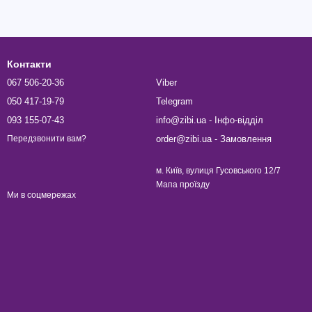
Контакти
067 506-20-36
Viber
050 417-19-79
Telegram
093 155-07-43
info@zibi.ua - Інфо-відділ
order@zibi.ua - Замовлення
Передзвонити вам?
м. Київ, вулиця Гусовського 12/7
Мапа проїзду
Ми в соцмережах