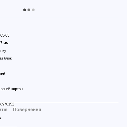
65-03
87 мм
инку
й блок
вий
озний картон
78970152
нтія
Повернення
р