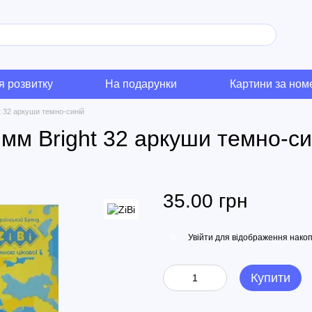
я розвитку
На подарунки
Картини за но
t 32 аркуши темно-синій
 мм Bright 32 аркуши темно-си
35.00 грн
Увійти
для відображення накоп
%
Купити