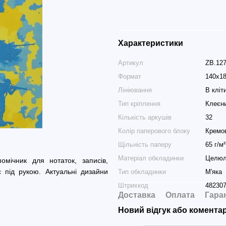
Характеристики
Артикул
ZB.127
Формат
140x1
Лініювання
В кліт
Тип кріплення
Клеєни
Кількість аркушів
32
Колір паперового блоку
Кремо
Щільність паперу
65 г/м²
Матеріал обкладинки
Целюл
омічник для нотаток, записів,
 під рукою. Актуальні дизайни
Тип обкладинки
М'яка
Штрихкод
48230
Доставка
Оплата
Гара
Новий відгук або комента