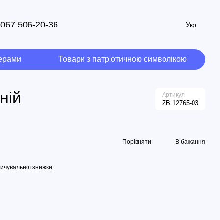
067 506-20-36
Укр
мерами
Товари з патріотичною символікою
ній
Артикул
ZB.12765-03
Порівняти
В бажання
ичувальної знижки