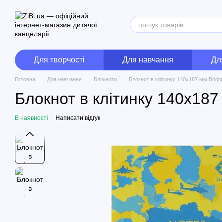
Перейти до основного контенту
Для творчості
Для навчання
Дл
Головна
Для навчання
Блокноти
Блокнот в клітинку 140x187 мм Brigh
Блокнот в клітинку 140x187
В наявності
Написати відгук