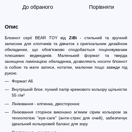
До обраного
Порівняти
Опис
Блокнот серії BEAR TOY від
ZiBi
- стильний та зручний
записник для хлопчиків та дівчаток з оригінальним дизайном
обкладинки, що обов'язково сподобається поціновувачам
плюшевих ведмедиків. Маленький формат та тверда
захищена ламінацією обкладинка, дозволяють носити блокнот
із собою та мати записи, нотатки, малюнки тощо завжди під
рукою.
Формат А6
Внутрішній блок: пухкий папір кремового кольору щільністю
55 г/м²
Лініювання - клітинка, двостороннє
Лініювання сторінок виконано м'яким сірим кольором за
технологією "eye-care" (анти-стрес для очей), забезпечує
ідеальний кольоровий баланс для зору