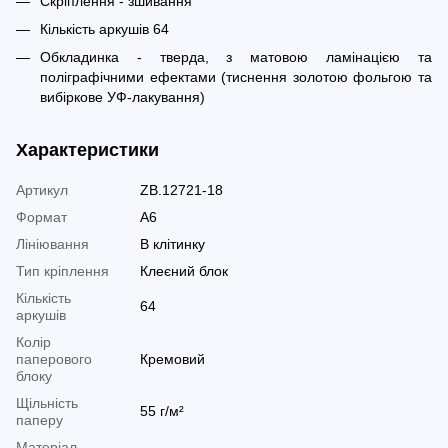
Скріплення - зшивання
Кількість аркушів 64
Обкладинка - тверда, з матовою ламінацією та
поліграфічними ефектами (тиснення золотою фольгою та
вибіркове УФ-лакування)
Характеристики
Артикул
ZB.12721-18
Формат
A6
Лініювання
В клітинку
Тип кріплення
Клеєний блок
Кількість
64
аркушів
Колір
паперового
Кремовий
блоку
Щільність
55 г/м²
паперу
Матеріал