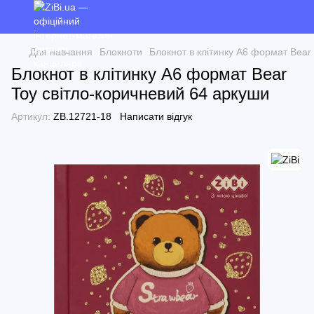
Для навчання
Блокноти
Блокнот в клітинку А6 формат Bear
Блокнот в клітинку А6 формат Bear
Toy світло-коричневий 64 аркуши
Артикул:
ZB.12721-18
Написати відгук