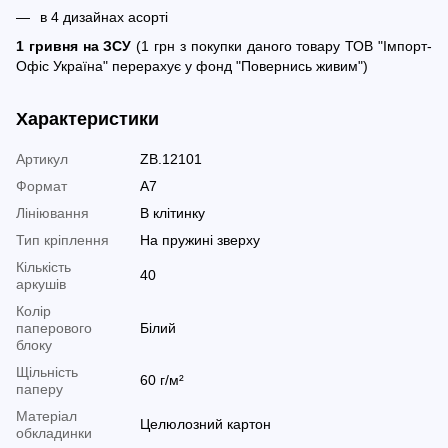
в 4 дизайнах асорті
1 гривня на ЗСУ
(1 грн з покупки даного товару ТОВ "Імпорт-
Офіс Україна" перерахує у фонд "Повернись живим")
Характеристики
Артикул
ZB.12101
Формат
A7
Лініювання
В клітинку
Тип кріплення
На пружині зверху
Кількість
40
аркушів
Колір
паперового
Білий
блоку
Щільність
60 г/м²
паперу
Матеріал
Целюлозний картон
обкладинки