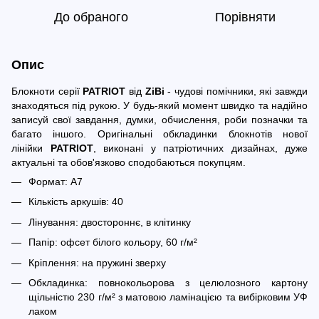
До обраного
Порівняти
Опис
Блокноти серії
PATRIOT
від
ZiBi
- чудові помічники, які завжди
знаходяться під рукою. У будь-який момент швидко та надійно
записуй свої завдання, думки, обчислення, роби позначки та
багато іншого. Оригінальні обкладинки блокнотів нової
лінійки
PATRIOT
, виконані у патріотичних дизайнах, дуже
актуальні та обов'язково сподобаються покупцям.
Формат: А7
Кількість аркушів: 40
Лінування: двостороннє, в клітинку
Папір: офсет білого кольору, 60 г/м²
Кріплення: на пружині зверху
Обкладинка: повнокольорова з целюлозного картону
щільністю 230 г/м² з матовою ламінацією та вибірковим УФ
лаком