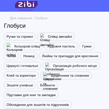
Для навчання
Глобуси
Глобуси
Ручки та стрижні
Олівці звичайні
Кольорові олівці
Художня пастель
Гумки
Чинки
Ножиці
Лінійки та приладдя для креслення
Циркулі і готовальні
Організація робочого місця
Клей та коректори
Щоденники та словники
Зошити учнівські
Блокноти
Підставки для книг та закладки
Обкладинки для зошитів та підручників