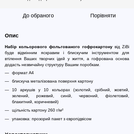
До обраного
Порівняти
Опис
Набір кольорового фольгованого гофрокартону
від ZiBi
буде відмінним яскравим і блискучим інструментом для
втілення Ваших творчих ідей у життя, а гофрована основа
додасть незвичайну структуру Вашим поробкам.
формат А4
блискуча металізована поверхня картону
10 аркушів у 10 кольорах (золотий, срібний, жовтий,
зелений, рожевий, синій, червоний, фіолетовий,
блакитний, коричневий)
щільність картону 260 г/м²
упаковка: прозорий пакет з європідвісом