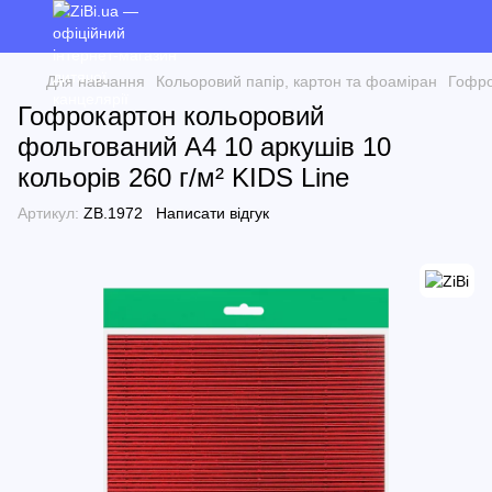
Для навчання
Кольоровий папір, картон та фоаміран
Гофро
Гофрокартон кольоровий
фольгований А4 10 аркушів 10
кольорів 260 г/м² KIDS Line
Артикул:
ZB.1972
Написати відгук