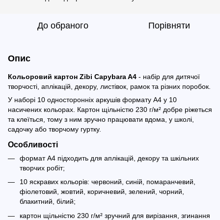
До обраного
Порівняти
Опис
Кольоровий картон Zibi Capybara A4
- набір для дитячої
творчості, аплікацій, декору, листівок, рамок та різних поробок.
У наборі 10 односторонніх аркушів формату A4 у 10
насичених кольорах. Картон щільністю 230 г/м² добре ріжеться
та клеїться, тому з ним зручно працювати вдома, у школі,
садочку або творчому гуртку.
Особливості
формат A4 підходить для аплікацій, декору та шкільних
творчих робіт;
10 яскравих кольорів: червоний, синій, помаранчевий,
фіолетовий, жовтий, коричневий, зелений, чорний,
блакитний, білий;
картон щільністю 230 г/м² зручний для вирізання, згинання