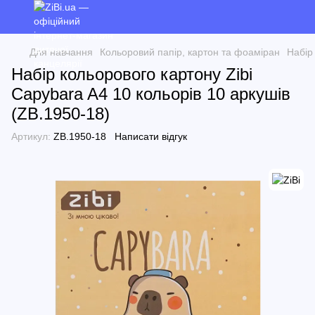
Для навчання
Кольоровий папір, картон та фоаміран
Набір
Набір кольорового картону Zibi
Capybara A4 10 кольорів 10 аркушів
(ZB.1950-18)
Артикул:
ZB.1950-18
Написати відгук