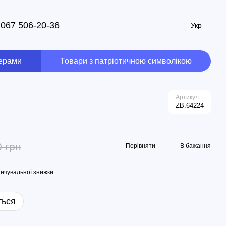
067 506-20-36
Укр
мерами
Товари з патріотичною символікою
Артикул
ZB.64224
0 грн
Порівняти
В бажання
ичувальної знижки
ться