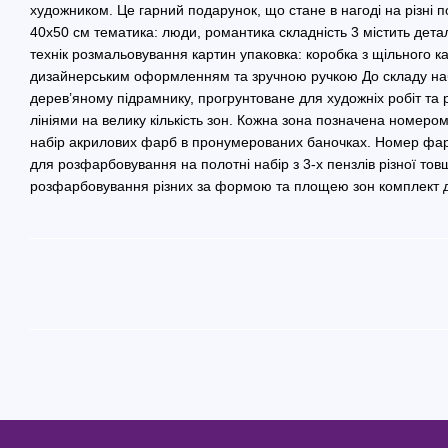
художником. Це гарний подарунок, що стане в нагоді на різні по
40х50 см тематика: люди, романтика складність 3 містить дета
технік розмальовування картин упаковка: коробка з щільного к
дизайнерським оформленням та зручною ручкою До складу наб
дерев’яному підрамнику, прогрунтоване для художніх робіт т
лініями на велику кількість зон. Кожна зона позначена номе
набір акрилових фарб в пронумерованих баночках. Номер фарб
для розфарбовування на полотні набір з 3-х пензлів різної то
розфарбовування різних за формою та площею зон комплект д