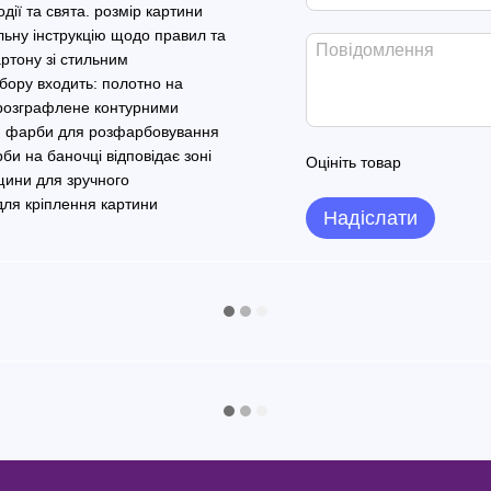
дії та свята. розмір картини
льну інструкцію щодо правил та
артону зі стильним
ору входить: полотно на
а розграфлене контурними
ром фарби для розфарбовування
и на баночці відповідає зоні
Оцініть товар
вщини для зручного
ля кріплення картини
Надіслати