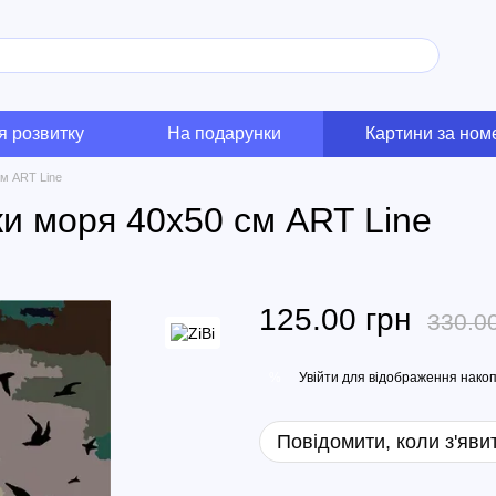
я розвитку
На подарунки
Картини за но
м ART Line
и моря 40х50 см ART Line
125.00 грн
330.0
Увійти
для відображення накоп
%
Повідомити, коли з'яви