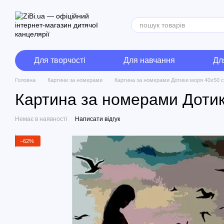
Перейти до основного контенту
Для творчості
Для навчання
Дл
Головна
Картини за номерами
Картина за номерами Дотики моря 40х50 с
Картина за номерами Дотик
Немає в наявності
Написати відгук
−62%