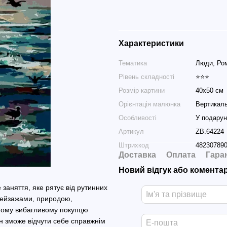
Характеристики
Тематика
Люди, Ро
Рівень складності
⭐⭐⭐
Розмір картини
40х50 см
Орієнтація малюнка
Вертикал
Особливості
У подарун
Артикул
ZB.64224
Штрихкод
48230789
Доставка
Оплата
Гара
Новий відгук або комента
заняття, яке рятує від рутинних
з пейзажами, природою,
мому вибагливому покупцю
н зможе відчути себе справжнім