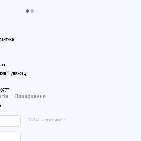
мантика
ьна
ковій упаковці
00777
нтія
Повернення
р
Увійти за допомогою