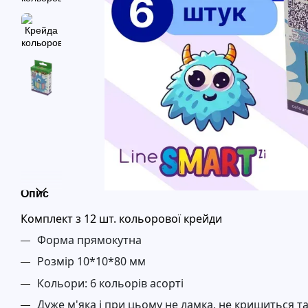
Опис
Комплект з 12 шт. кольорової крейди
Форма прямокутна
Розмір 10*10*80 мм
Кольори: 6 кольорів асорті
Дуже м'яка і при цьому не ламка, не кришиться т