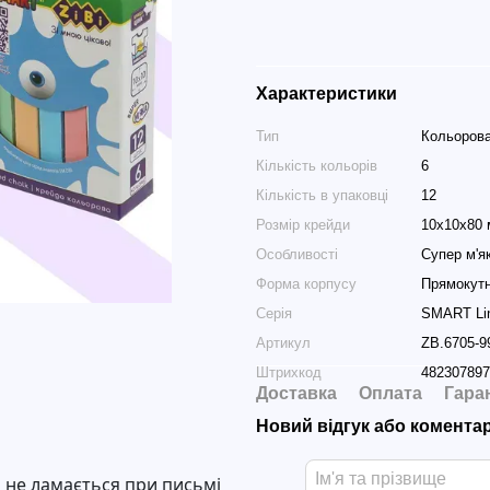
Характеристики
Тип
Кольоров
Кількість кольорів
6
Кількість в упаковці
12
Розмір крейди
10х10х80
Особливості
Супер м'я
Форма корпусу
Прямокут
Серія
SMART Li
Артикул
ZB.6705-9
Штрихкод
482307897
Доставка
Оплата
Гара
Новий відгук або комента
а не ламається при письмі