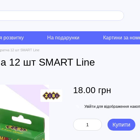
я розвитку
На подарунки
Картини за но
дратна 12 шт SMART Line
на 12 шт SMART Line
18.00 грн
Увійти
для відображення накоп
%
Купити