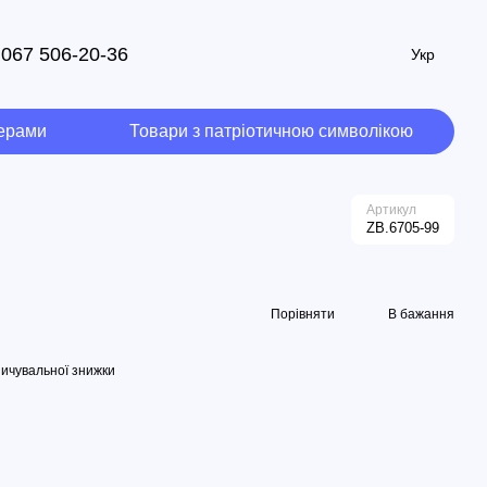
067 506-20-36
Укр
мерами
Товари з патріотичною символікою
Артикул
ZB.6705-99
Порівняти
В бажання
ичувальної знижки