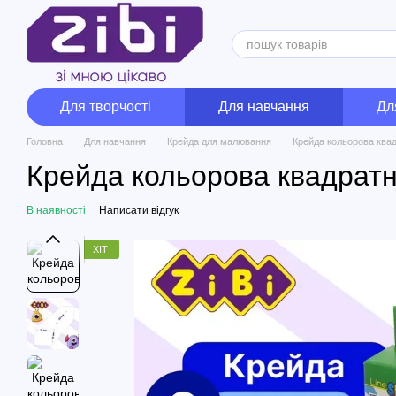
Перейти до основного контенту
Для творчості
Для навчання
Дл
Головна
Для навчання
Крейда для малювання
Крейда кольорова ква
Крейда кольорова квадрат
В наявності
Написати відгук
ХІТ