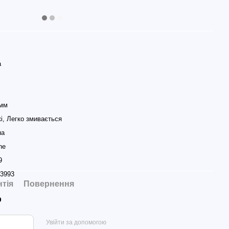
а
 мм
кі, Легко змивається
на
ne
9
3993
нтія
Повернення
р
Увійти за допомогою