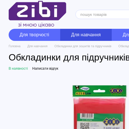
Перейти до основного контенту
Для творчості
Для навчання
Дл
Головна
Для навчання
Обкладинки для зошитів та підручників
Обклад
Обкладинки для підручників
В наявності
Написати відгук