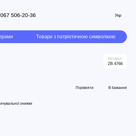
067 506-20-36
Укр
мерами
Товари з патріотичною символікою
e
Артикул
ZB.4766
Порівняти
В бажання
ичувальної знижки