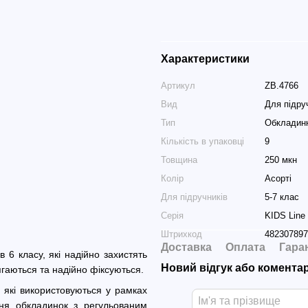
Характеристики
Артикул
ZB.4766
Вид
Для підру
Тип
Обкладин
Кількість в упаковці
9
Товщина
250 мкн
Колір
Асорті
Для підручників
5-7 клас
Серія
KIDS Line
Штрихкод
482307897
Доставка
Оплата
Гара
в 6 класу, які надійно захистять
Новий відгук або комента
гаються та надійно фіксуються.
 які використовуються у рамках
ання обкладинок з регульованим