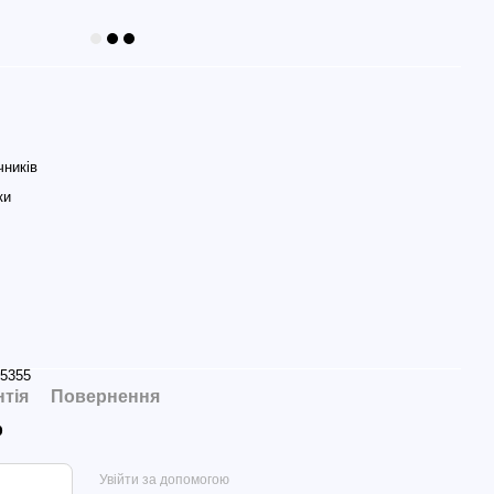
чників
ки
5355
нтія
Повернення
р
Увійти за допомогою