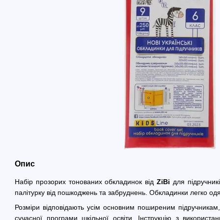
Опис
Набір прозорих тонованих обкладинок від
ZiBi
для підручникі
палітурку від пошкоджень та забруднень. Обкладинки легко одя
Розміри відповідають усім основним поширеним підручникам,
сучасної програми шкільної освіти. Інструкцію з використ