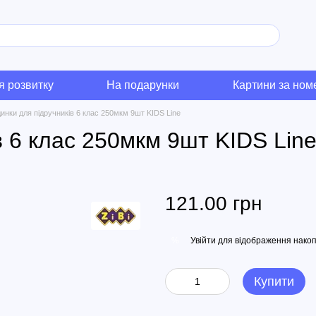
я розвитку
На подарунки
Картини за но
инки для підручників 6 клас 250мкм 9шт KIDS Line
 6 клас 250мкм 9шт KIDS Lin
121.00 грн
Увійти
для відображення накоп
%
Купити