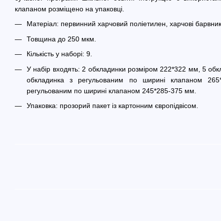
клапаном розміщено на упаковці.
Матеріал: первинний харчовий поліетилен, харчові барвник
Товщина до 250 мкм.
Кількість у наборі: 9.
У набір входять: 2 обкладинки розміром 222*322 мм, 5 об
обкладинка з регульованим по ширині клапаном 265
регульованим по ширині клапаном 245*285-375 мм.
Упаковка: прозорий пакет із картонним європідвісом.