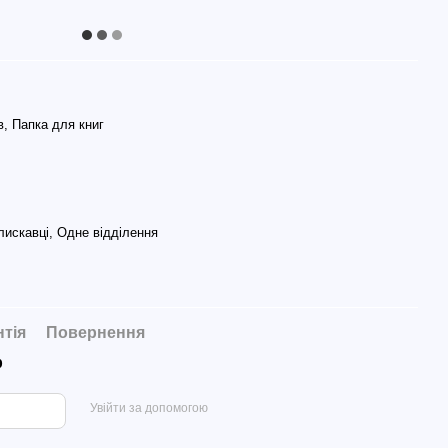
в, Папка для книг
лискавці, Одне відділення
нтія
Повернення
р
Увійти за допомогою