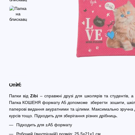
Опис
Папки від
Zibi
– справжні друзі для школярів та студентів, 
Папка КОШЕНЯ формату А5 допоможе зберегти зошити, шкільні
паперові видання акуратними та
цілими.
Максимально зручна д
курсів тощо. Підходить для зберігання різних дрібниць.
Підходить для ±А5 формату
Робочий (внутрішній) розмір: 25,5х21х1 см