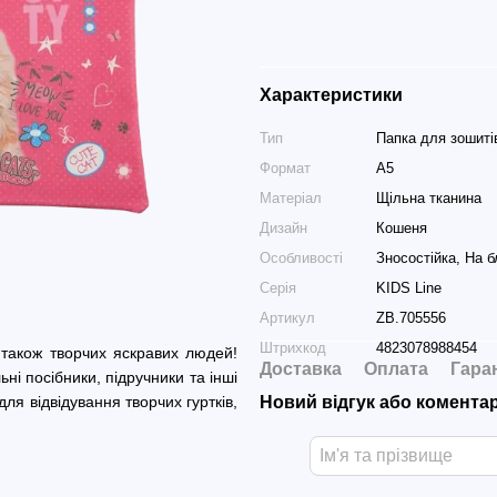
Характеристики
Тип
Папка для зошиті
Формат
А5
Матеріал
Щільна тканина
Дизайн
Кошеня
Особливості
Зносостійка, На б
Серія
KIDS Line
Артикул
ZB.705556
Штрихкод
4823078988454
а також творчих яскравих людей!
Доставка
Оплата
Гара
 посібники, підручники та інші
ля відвідування творчих гуртків,
Новий відгук або комента