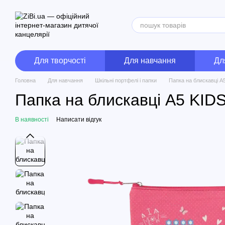
Перейти до основного контенту
Для творчості
Для навчання
Дл
Головна
Для навчання
Шкільні портфелі і папки
Папка на блискавці А
Папка на блискавці А5 KID
В наявності
Написати відгук