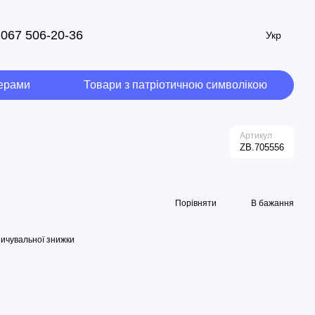
067 506-20-36
Укр
мерами
Товари з патріотичною символікою
Артикул
ZB.705556
Порівняти
В бажання
ичувальної знижки