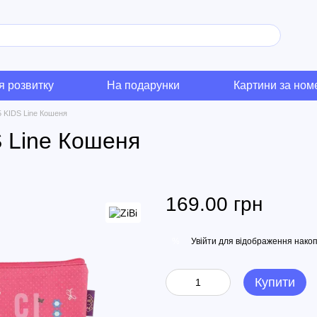
я розвитку
На подарунки
Картини за но
5 KIDS Line Кошеня
S Line Кошеня
169.00 грн
Увійти
для відображення накоп
%
Купити