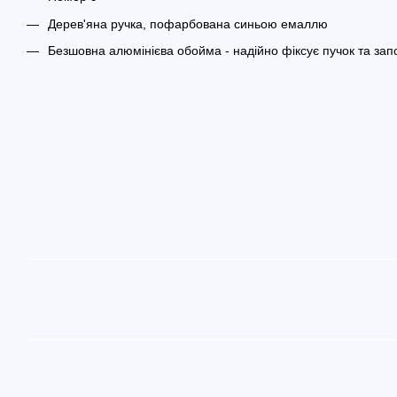
Дерев'яна ручка, пофарбована синьою емаллю
Безшовна алюмінієва обойма - надійно фіксує пучок та зап