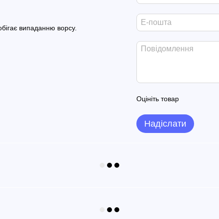
обігає випаданню ворсу.
Оцініть товар
Надіслати