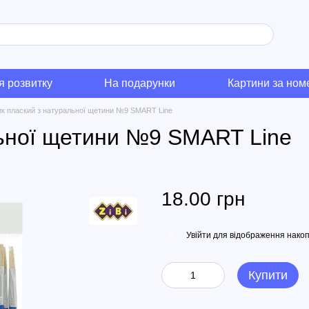
я розвитку
На подарунки
Картини за но
к плаский з натуральної щетини №9 SMART Line
льної щетини №9 SMART Line
18.00 грн
Увійти
для відображення накоп
%
Купити