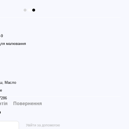
-9
для малювання
аш, Масло
e
7286
нтія
Повернення
р
Увійти за допомогою