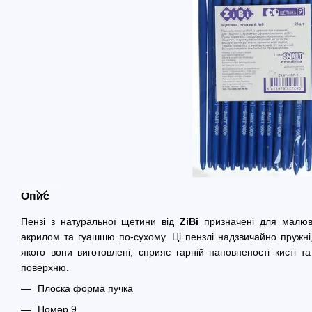
Опис
Пензі з натуральної щетини від
ZiBi
призначені для малюв
акрилом та гуашшю по-сухому. Ці пензлі надзвичайно пружні,
якого вони виготовлені, сприяє гарній наповненості кисті
поверхню.
Плоска форма пучка
Номер 9