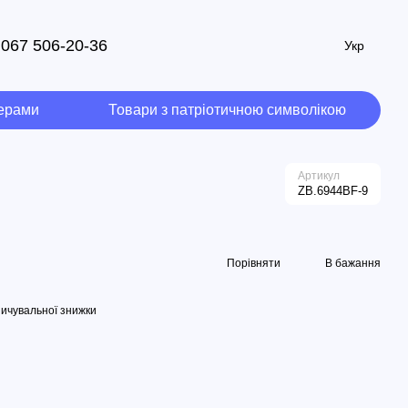
067 506-20-36
Укр
мерами
Товари з патріотичною символікою
Артикул
ZB.6944BF-9
Порівняти
В бажання
ичувальної знижки