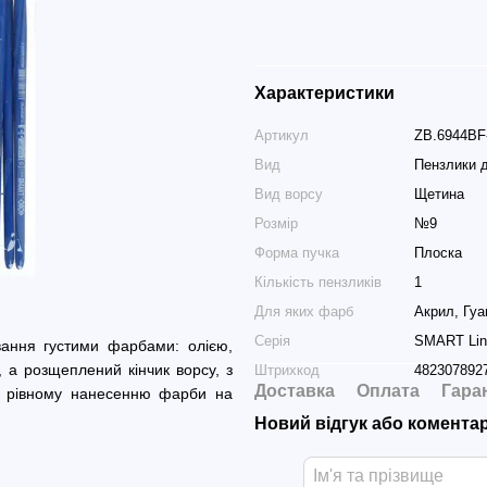
Характеристики
Артикул
ZB.6944BF
Вид
Пензлики 
Вид ворсу
Щетина
Розмір
№9
Форма пучка
Плоска
Кількість пензликів
1
Для яких фарб
Акрил, Гу
Серія
SMART Lin
ання густими фарбами: олією,
 а розщеплений кінчик ворсу, з
Штрихкод
482307892
Доставка
Оплата
Гара
 та рівному нанесенню фарби на
Новий відгук або комента