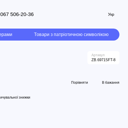
067 506-20-36
Укр
мерами
Товари з патріотичною символікою
Артикул
ZB.6971SFT-8
Порівняти
В бажання
ичувальної знижки