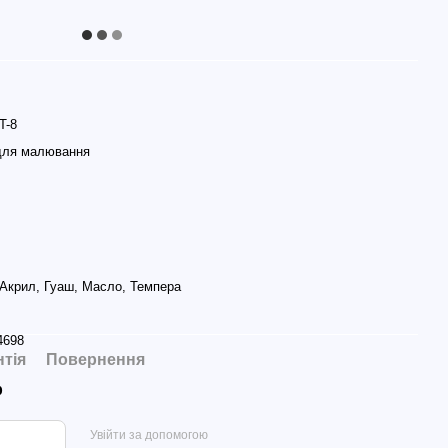
T-8
для малювання
 Акрил, Гуаш, Масло, Темпера
4698
нтія
Повернення
р
Увійти за допомогою