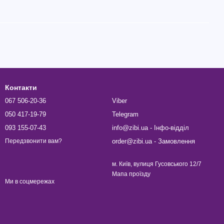
Контакти
067 506-20-36
Viber
050 417-19-79
Telegram
093 155-07-43
info@zibi.ua - Інфо-відділ
order@zibi.ua - Замовлення
Передзвонити вам?
м. Київ, вулиця Гусовського 12/7
Мапа проїзду
Ми в соцмережах