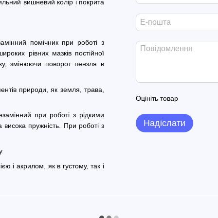
льний вишневий колір і покрита
амінний помічник при роботі з
ироких рівних мазків постійної
ку, змінюючи поворот пензля в
нтів природи, як земля, трава,
Оцініть товар
замінний при роботі з рідкими
Надіслати
 висока пружність. При роботі з
у.
ю і акрилом, як в густому, так і