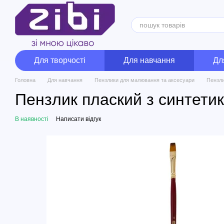
Перейти до основного контенту
Для творчості
Для навчання
Дл
Головна
Для навчання
Пензлики для малювання та аксесуари
Пензли
Пензлик плаский з синтети
В наявності
Написати відгук