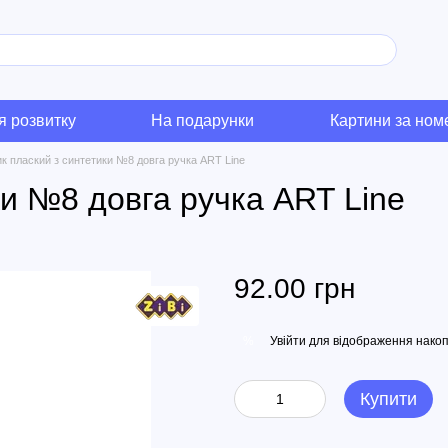
я розвитку
На подарунки
Картини за но
к плаский з синтетики №8 довга ручка ART Line
ки №8 довга ручка ART Line
92.00 грн
Увійти
для відображення накоп
%
Купити