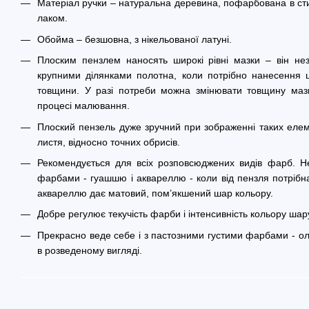
Матеріал ручки – натуральна деревина, пофарбована в сти
лаком.
Обойма – безшовна, з нікельованої латуні.
Плоским пензлем наносять широкі рівні мазки – він нез
крупними ділянками полотна, коли потрібно нанесення ш
товщини. У разі потреби можна змінювати товщину маз
процесі малювання.
Плоский пензель дуже зручний при зображенні таких елеме
листя, відносно точних обрисів.
Рекомендується для всіх розповсюджених видів фарб. Не
фарбами - гуашшю і аквареллю - коли від пензля потрібна
аквареллю дає матовий, пом’якшений шар кольору.
Добре регулює текучість фарби і інтенсивність кольору шар
Прекрасно веде себе і з пастозними густими фарбами - оліє
в розведеному вигляді.