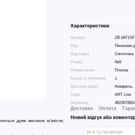
Характеристики
Артикул
ZB.6971SF
Вид
Пензлики 
Вид ворсу
Синтетика
Розмір
№8
Форма пучка
Плоска
Кількість пензликів
1
Для яких фарб
Акварель,
Серія
ART Line
Штрихкод
482307892
Доставка
Оплата
Гара
Новий відгук або комента
зняється дуже високою м’якістю,