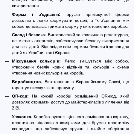
використання.
Форма і з'єднання:
Бруски прямокутної форми
дозволяють легко формувати деталі, а їх з'єднання між
собою допомагає тримати форму у виготовлених виробах.
Склад і безпека:
Виготовлений за класичною рецептурою,
не містить алергенів, забезпечуючи безпеку використання
для всіх дітей. Відповідає всім нормам безпеки іграшок для
дітей як України, так і Європи.
Міксування кольорів:
Легко змішується між собою,
утворюючи безліч нових відтінків та кольорів - схема
утворення нових кольорів на коробці.
Виробництво:
Виготовлено в Європейському Союзі, що
гарантує високу якість продукту.
QR-код:
На кожній коробці розміщений QR-код, який
дозволяє отримати доступ до майстер-класів з ліплення від
ZiBi.
Упаковка:
Коробка-рукав з щільного ламінованого картону,
пластикова підложка з комірками для брусків пластиліну
всередині, що забезпечує зручне і охайне зберігання