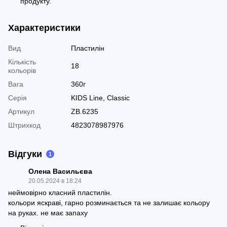
продукту.
Характеристики
Вид
Пластилін
Кількість
18
кольорів
Вага
360г
Серія
KIDS Line, Classic
Артикул
ZB.6235
Штрихкод
4823078987976
Відгуки
1
Олена Васильєва
20.05.2024 в 18:24
неймовірно класний пластилін.
кольори яскраві, гарно розминається та не залишає кольору
на руках. не має запаху