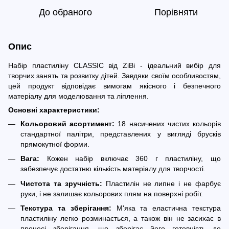
До обраного
Порівняти
Опис
Набір пластиліну CLASSIC від ZiBi - ідеальний вибір для
творчих занять та розвитку дітей. Завдяки своїм особливостям,
цей продукт відповідає вимогам якісного і безпечного
матеріалу для моделювання та ліплення.
Основні характеристики:
Кольоровий асортимент:
18 насичених чистих кольорів
стандартної палітри, представлених у вигляді брусків
прямокутної форми.
Вага:
Кожен набір включає 360 г пластиліну, що
забезпечує достатню кількість матеріалу для творчості.
Чистота та зручність:
Пластилін не липне і не фарбує
руки, і не залишає кольорових плям на поверхні робіт.
Текстура та зберігання:
М'яка та еластична текстура
пластиліну легко розминається, а також він не засихає в
процесі зберігання, що зберігає його готовність до