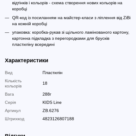
відтінків і кольорів - схема створення нових кольорів на
коробці
QR-код із посиланням на майстер-класи з ліплення від ZiBi
на кожній коробці
упаковка: коробка-рукав зі щільного ламінованого картону,
картонна підкладка з перегородками для брусків
пластиліну всередині
Характеристики
Вид
Пластилін
Кількість
18
кольорів
Вага
288г
Серія
KIDS Line
Артикул
ZB.6276
Штрихкод
4823126807188