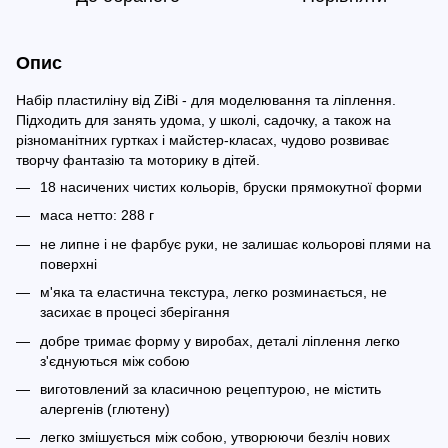
Опис
Набір пластиліну від ZiBi - для моделювання та ліплення.
Підходить для занять удома, у школі, садочку, а також на
різноманітних гуртках і майстер-класах, чудово розвиває
творчу фантазію та моторику в дітей.
18 насичених чистих кольорів, бруски прямокутної форми
маса нетто: 288 г
не липне і не фарбує руки, не залишає кольорові плями на
поверхні
м'яка та еластична текстура, легко розминається, не
засихає в процесі зберігання
добре тримає форму у виробах, деталі ліплення легко
з'єднуються між собою
виготовлений за класичною рецептурою, не містить
алергенів (глютену)
легко змішується між собою, утворюючи безліч нових