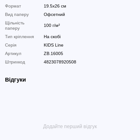
Формат
19.5х26 см
Вид паперу
Офсетний
Щільність
100 г/м²
паперу
Тип кріплення
На скобі
Серія
KIDS Line
Артикул
ZB.16005
Штрихкод
4823078920508
Відгуки
Додайте перший відгук