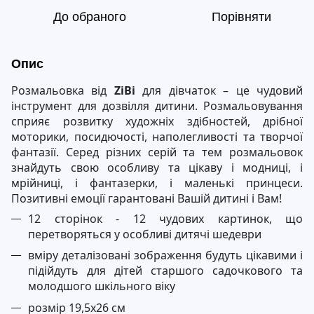
До обраного
Порівняти
Опис
Розмальовка від
ZiBi
для дівчаток – це чудовий
інструмент для дозвілля дитини. Розмальовування
сприяє розвитку художніх здібностей, дрібної
моторики, посидючості, наполегливості та творчої
фантазії. Серед різних серій та тем розмальовок
знайдуть свою особливу та цікаву і модниці, і
мрійниці, і фантазерки, і маленькі принцеси.
Позитивні емоції гарантовані Вашій дитині і Вам!
12 сторінок - 12 чудових картинок, що
перетворяться у особливі дитячі шедеври
вміру деталізовані зображення будуть цікавими і
підійдуть для дітей старшого садочкового та
молодшого шкільного віку
розмір 19,5х26 см