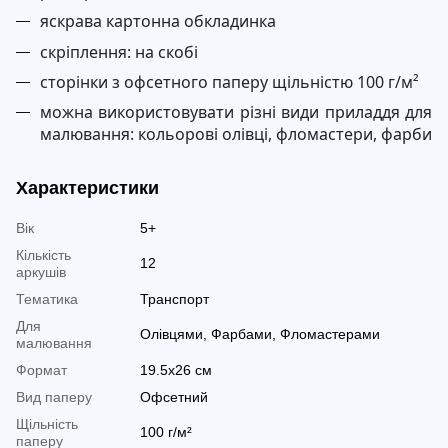
яскрава картонна обкладинка
скріплення: на скобі
сторінки з офсетного паперу щільністю 100 г/м²
можна використовувати різні види приладдя для
малювання: кольорові олівці, фломастери, фарби
Характеристики
Вік
5+
Кількість
12
аркушів
Тематика
Транспорт
Для
Олівцями, Фарбами, Фломастерами
малювання
Формат
19.5х26 см
Вид паперу
Офсетний
Щільність
100 г/м²
паперу