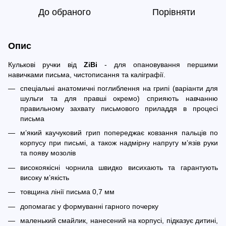
До обраного
Порівняти
Опис
Кулькові ручки від
ZiBi
- для опановування першими
навичками письма, чистописання та каліграфії.
спеціальні анатомичні поглиблення на грипі (варіанти для
шульги та для правші окремо) сприяють навчанню
правильному захвату письмового приладдя в процесі
письма
м’який каучуковий грип попереджає ковзання пальців по
корпусу при письмі, а також надмірну напругу м’язів руки
та появу мозолів
високоякісні чорнила швидко висихають та гарантують
високу м’якість
товщина лінії письма 0,7 мм
допомагає у формуванні гарного почерку
маленький смайлик, нанесений на корпусі, підказує дитині,