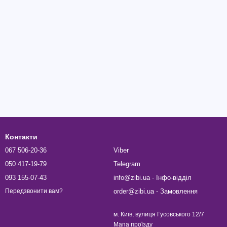
Контакти
067 506-20-36
Viber
050 417-19-79
Telegram
093 155-07-43
info@zibi.ua - Інфо-відділ
order@zibi.ua - Замовлення
Передзвонити вам?
м. Київ, вулиця Гусовського 12/7
Мапа проїзду