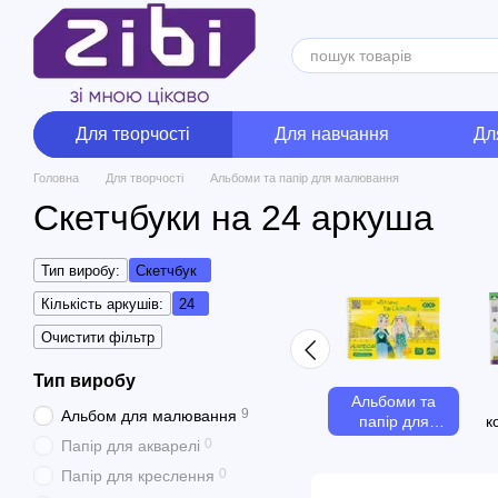
Перейти до основного контенту
Для творчості
Для навчання
Дл
Головна
Для творчості
Альбоми та папір для малювання
Скетчбуки на 24 аркуша
Тип виробу:
Скетчбук
Кількість аркушів:
24
Очистити фільтр
Тип виробу
Альбоми та
9
Альбом для малювання
папір для
к
малювання
0
Папір для акварелі
0
Папір для креслення