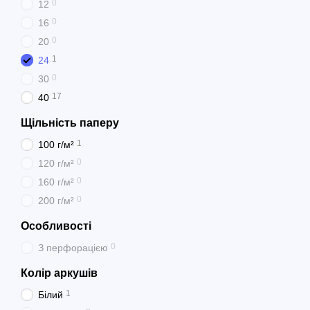
0
12
0
16
0
20
1
24
0
30
17
40
Щільність паперу
1
100 г/м²
0
120 г/м²
0
160 г/м²
0
200 г/м²
Особливості
0
З перфорацією
Колір аркушів
1
Білий