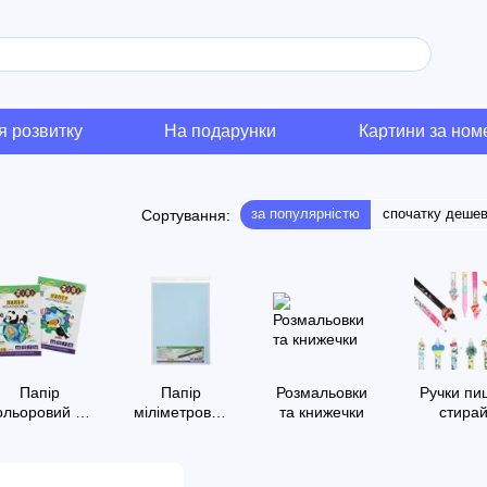
я розвитку
На подарунки
Картини за но
за популярністю
спочатку деше
Сортування:
Папір
Папір
Розмальовки
Ручки пи
ольоровий та
міліметровий
та книжечки
стира
картон
та калька