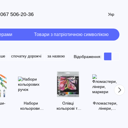
067 506-20-36
Укр
мерами
Товари з патріотичною символікою
вше
спочатку дорожчі
за назвою
Відображення:
ши-
Набори
Олівці
Фломастери,
й
кольорових
кольорові та
лінери,
ручок
пастель
маркери