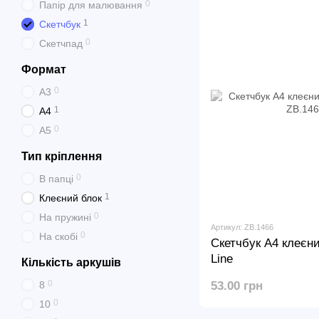
0
Папір для малювання
1
Скетчбук
0
Скетчпад
Формат
0
А3
1
А4
0
А5
Тип кріплення
0
В папці
1
Клеєний блок
0
На пружині
Артикул: ZB.1466
0
На скобі
Скетчбук А4 клеєн
Line
Кількість аркушів
0
8
53.00 грн
0
10