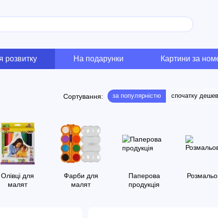
я розвитку
На подарунки
Картини за но
за популярністю
спочатку деше
Сортування:
Олівці для
Фарби для
Паперова
Розмальо
малят
малят
продукція