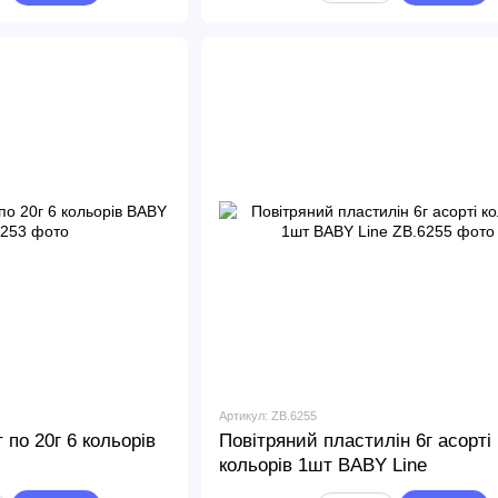
Артикул: ZB.6255
 по 20г 6 кольорів
Повітряний пластилін 6г асорті
кольорів 1шт BABY Line