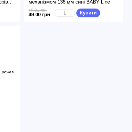
орів
механізмом 138 мм сині BABY Line
49.21 грн
Купити
49.00 грн