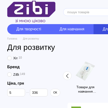
Перейти до основного контенту
Для творчості
Для навчання
Дл
Головна
Для розвитку
Для розвитку
10
Хіт
Бренд
149
ZiBi
Ціна, грн
Товари для
Від Ціна, грн
До Ціна, грн
навчання
ОК
письму,
рахунку,
читанню