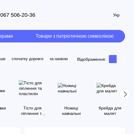
067 506-20-36
Укр
мерами
Товари з патріотичною символікою
вше
спочатку дорожчі
за назвою
Відображення:
вки
Тісто для
Ножиці
Крейда для
ліплення та
навчальні
малят
пластилін