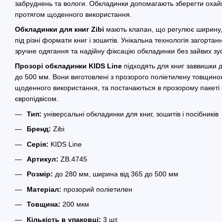
забруднень та вологи. Обкладинки допомагають зберегти охай
протягом щоденного використання.
Обкладинки для книг Zibi
мають клапан, що регулює ширину,
під різні формати книг і зошитів. Унікальна технологія загорта
зручне одягання та надійну фіксацію обкладинки без зайвих зу
Прозорі обкладинки KIDS Line
підходять для книг заввишки 
до 500 мм. Вони виготовлені з прозорого поліетилену товщиною
щоденного використання, та постачаються в прозорому пакеті 
європідвісом.
Тип:
універсальні обкладинки для книг, зошитів і посібників
Бренд:
Zibi
Серія:
KIDS Line
Артикул:
ZB.4745
Розмір:
до 280 мм, ширина від 365 до 500 мм
Матеріал:
прозорий поліетилен
Товщина:
200 мкм
Кількість в упаковці:
3 шт.