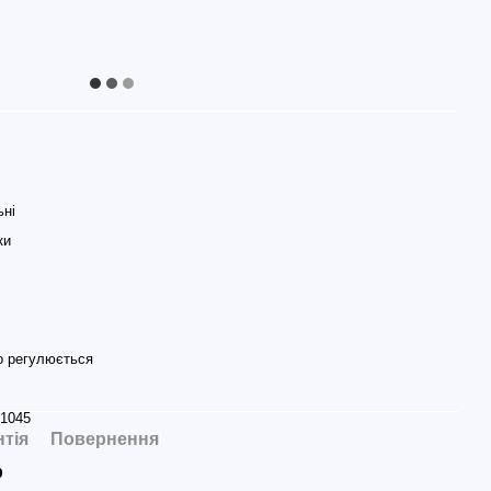
ьні
ки
о регулюється
1045
нтія
Повернення
р