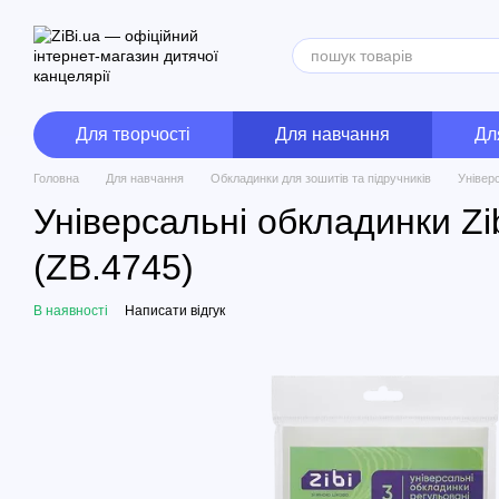
Перейти до основного контенту
Для творчості
Для навчання
Дл
Головна
Для навчання
Обкладинки для зошитів та підручників
Універ
Універсальні обкладинки Z
(ZB.4745)
В наявності
Написати відгук