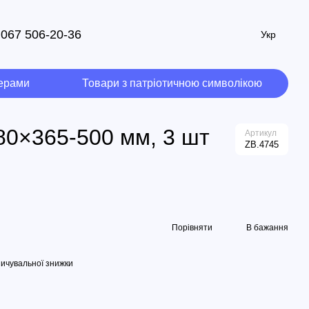
067 506-20-36
Укр
мерами
Товари з патріотичною символікою
80×365-500 мм, 3 шт
Артикул
ZB.4745
Порівняти
В бажання
ичувальної знижки