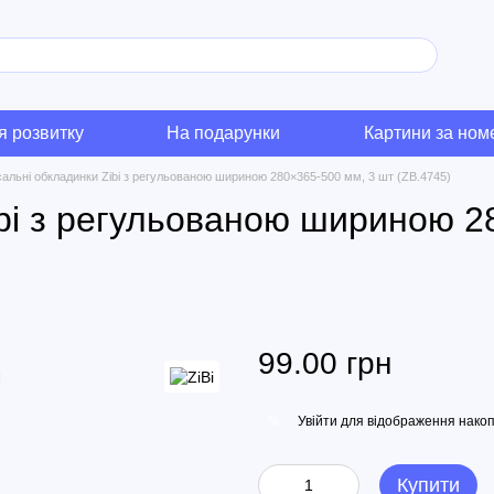
я розвитку
На подарунки
Картини за но
сальні обкладинки Zibi з регульованою шириною 280×365-500 мм, 3 шт (ZB.4745)
ibi з регульованою шириною 2
99.00 грн
Увійти
для відображення накоп
%
Купити