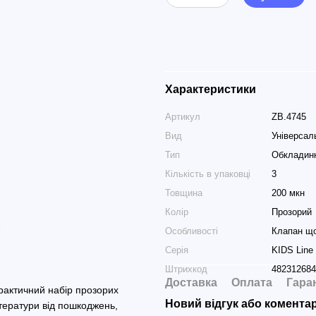
Характеристики
Артикул
ZB.4745
Вид
Універсал
Тип
Обкладин
Кількість в упаковці
3
Товщина
200 мкн
Колір
Прозорий
Особливості
Клапан щ
Серія
KIDS Line
Штрихкод
482312684
Доставка
Оплата
Гара
рактичний набір прозорих
Новий відгук або комента
літератури від пошкоджень,