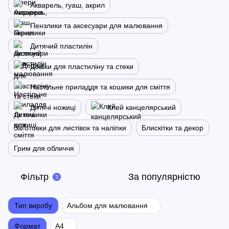
Акварель, гуаш, акрил
Пензлики та аксесуари для малювання
Дитячий пластилін
Дошки для пластиліну та стеки
Настільне приладдя та кошики для сміття
Дитячі ножиці
Клей канцелярський
Заготовки для листівок та наліпки
Блискітки та декор
Грим для обличчя
Фільтр
За популярністю
3
Тип виробу
Альбом для малювання
Формат
А4