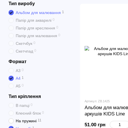
Тип виробу
1
Альбом для малювання
0
Папір для акварелі
0
Папір для креслення
0
Папір для малювання
0
Скетчбук
0
Скетчпад
Формат
0
А3
1
А4
0
А5
Тип кріплення
Артикул: ZB.1425
0
В папці
Альбом для малюва
0
Клеєний блок
аркушів KIDS Line
11
На пружині
51.00 грн