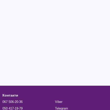
Контакти
067 506-20-36
Viber
050 417-19-79
Telegram