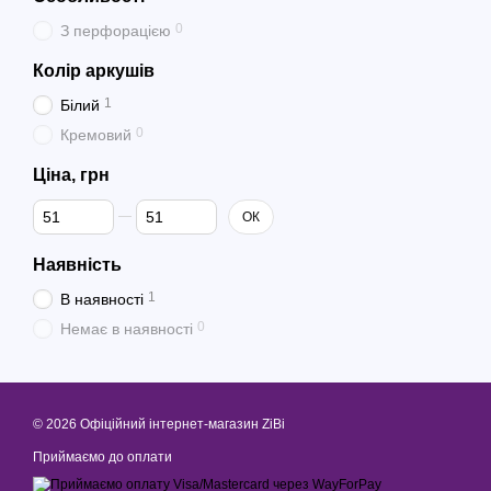
0
З перфорацією
Колір аркушів
1
Білий
0
Кремовий
Ціна, грн
Від Ціна, грн
До Ціна, грн
ОК
Наявність
1
В наявності
0
Немає в наявності
© 2026 Офіційний інтернет-магазин ZiBi
Приймаємо до оплати