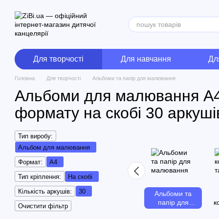
Перейти до основного контенту
Для творчості
Для навчання
Дл
Головна
Для творчості
Альбоми та папір для малювання
Альбоми для малювання А
формату на скобі 30 аркуші
Тип виробу:
Альбом для малювання
Формат:
А4
Тип кріплення:
На скобі
Кількість аркушів:
30
Альбоми та
папір для
к
Очистити фільтр
малювання