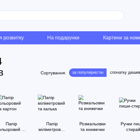
я розвитку
На подарунки
Картини за но
4
в
за популярністю
спочатку деше
Сортування:
Папір
Папір
Розмальовки
Ручки пи
ольоровий та
міліметровий
та книжечки
стира
картон
та калька