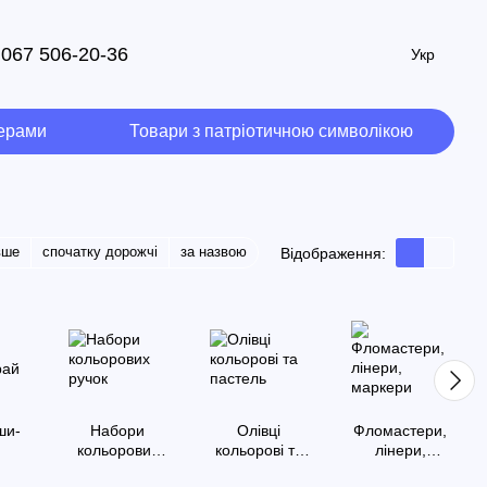
067 506-20-36
Укр
мерами
Товари з патріотичною символікою
вше
спочатку дорожчі
за назвою
Відображення:
ши-
Набори
Олівці
Фломастери,
й
кольорових
кольорові та
лінери,
ручок
пастель
маркери