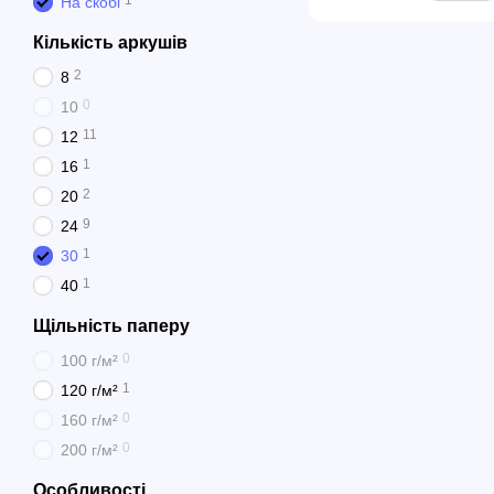
1
На скобі
Кількість аркушів
2
8
0
10
11
12
1
16
2
20
9
24
1
30
1
40
Щільність паперу
0
100 г/м²
1
120 г/м²
0
160 г/м²
0
200 г/м²
Особливості