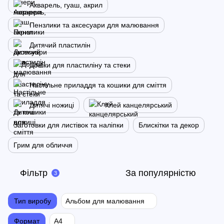
Акварель, гуаш, акрил
Пензлики та аксесуари для малювання
Дитячий пластилін
Дошки для пластиліну та стеки
Настільне приладдя та кошики для сміття
Дитячі ножиці
Клей канцелярський
Заготовки для листівок та наліпки
Блискітки та декор
Грим для обличчя
Фільтр
За популярністю
3
Тип виробу
Альбом для малювання
Формат
А4