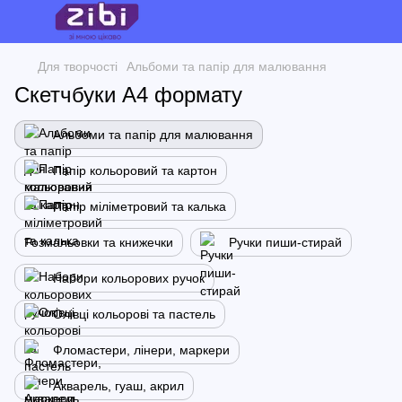
Для творчості
Альбоми та папір для малювання
Скетчбуки А4 формату
Альбоми та папір для малювання
Папір кольоровий та картон
Папір міліметровий та калька
Розмальовки та книжечки
Ручки пиши-стирай
Набори кольорових ручок
Олівці кольорові та пастель
Фломастери, лінери, маркери
Акварель, гуаш, акрил