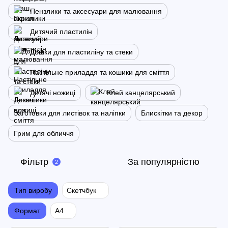
Пензлики та аксесуари для малювання
Дитячий пластилін
Дошки для пластиліну та стеки
Настільне приладдя та кошики для сміття
Дитячі ножиці
Клей канцелярський
Заготовки для листівок та наліпки
Блискітки та декор
Грим для обличчя
Фільтр
За популярністю
2
Тип виробу
Скетчбук
Формат
А4