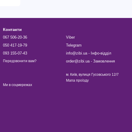
Контакти
067 506-20-36
Viber
050 417-19-79
Telegram
093 155-07-43
info@zibi.ua - Інфо-відділ
order@zibi.ua - Замовлення
Передзвонити вам?
м. Київ, вулиця Гусовського 12/7
Мапа проїзду
Ми в соцмережах