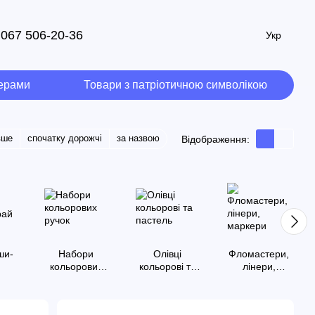
067 506-20-36
Укр
мерами
Товари з патріотичною символікою
вше
спочатку дорожчі
за назвою
Відображення:
ши-
Набори
Олівці
Фломастери,
й
кольорових
кольорові та
лінери,
ручок
пастель
маркери