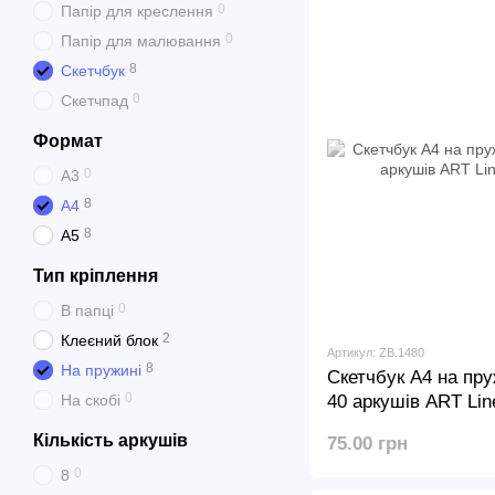
0
Папір для креслення
0
Папір для малювання
8
Скетчбук
0
Скетчпад
Формат
0
А3
8
А4
8
А5
Тип кріплення
0
В папці
2
Клеєний блок
Артикул: ZB.1480
8
На пружині
Скетчбук А4 на пру
0
На скобі
40 аркушів ART Lin
Кількість аркушів
75.00 грн
0
8