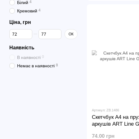
4
Білий
4
Кремовий
Ціна, грн
Від Ціна, грн
До Ціна, грн
ОК
Наявність
0
В наявності
8
Немає в наявності
Артикул: ZB.1486
Скетчбук А4 на пру
аркушів ART Line G
74.00 грн