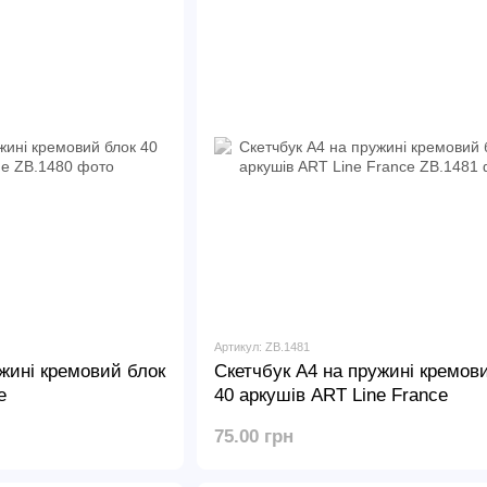
Артикул: ZB.1481
жині кремовий блок
Скетчбук А4 на пружині кремов
e
40 аркушів ART Line France
75.00 грн