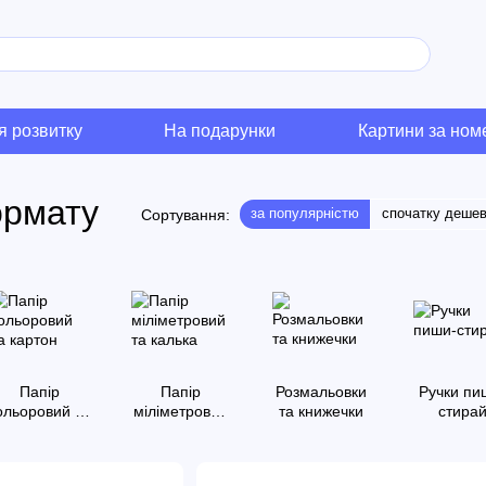
я розвитку
На подарунки
Картини за но
ормату
за популярністю
спочатку деше
Сортування:
Папір
Папір
Розмальовки
Ручки пи
ольоровий та
міліметровий
та книжечки
стира
картон
та калька