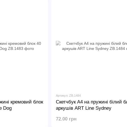
Артикул: ZB.1484
жині кремовий блок
Скетчбук А4 на пружині білий б
e Dog
аркушів ART Line Sydney
72.00 грн