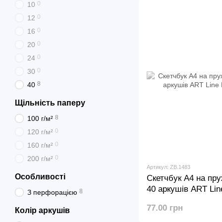
0
10
0
12
0
16
0
20
0
24
0
30
8
40
Щільність паперу
8
100 г/м²
0
120 г/м²
0
160 г/м²
0
200 г/м²
Артикул: ZB.1483
Особливості
Скетчбук А4 на пру
40 аркушів ART Lin
8
З перфорацією
77.00 грн
Колір аркушів