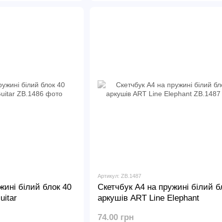
Артикул: ZB.1487
жині білий блок 40
Скетчбук А4 на пружині білий б
uitar
аркушів ART Line Elephant
74.00 грн