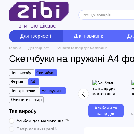
Перейти до основного контенту
Для творчості
Для навчання
Дл
Головна
Для творчості
Альбоми та папір для малювання
Скетчбуки на пружині А4 ф
Тип виробу:
Скетчбук
Формат:
А4
Тип кріплення:
На пружині
Очистити фільтр
Альбоми та
Тип виробу
папір для
к
малювання
26
Альбом для малювання
0
Папір для акварелі