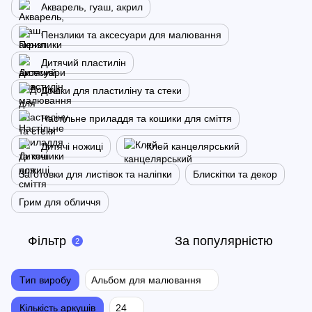
Акварель, гуаш, акрил
Пензлики та аксесуари для малювання
Дитячий пластилін
Дошки для пластиліну та стеки
Настільне приладдя та кошики для сміття
Дитячі ножиці
Клей канцелярський
Заготовки для листівок та наліпки
Блискітки та декор
Грим для обличчя
Фільтр
За популярністю
2
Тип виробу
Альбом для малювання
Кількість аркушів
24