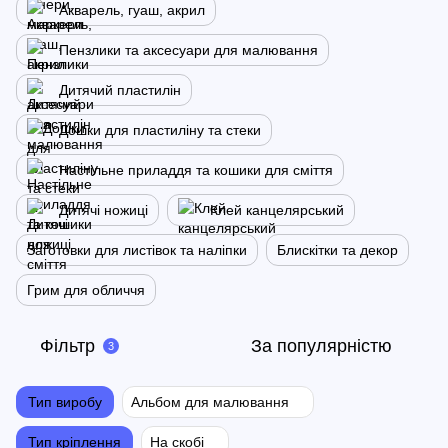
Акварель, гуаш, акрил
Пензлики та аксесуари для малювання
Дитячий пластилін
Дошки для пластиліну та стеки
Настільне приладдя та кошики для сміття
Дитячі ножиці
Клей канцелярський
Заготовки для листівок та наліпки
Блискітки та декор
Грим для обличчя
Фільтр
За популярністю
3
Тип виробу
Альбом для малювання
Тип кріплення
На скобі